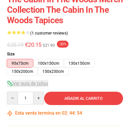
Collection The Cabin In The
Woods Tapices
(1 customer reviews)
€25.19
€20.15
-20%
$21.90
Size
95x73cm
100x150cm
130x150cm
150x200cm
150x230cm
Ver guía de tallas
Quantity
AÑADIR AL CARRITO
Esta venta termina en
02
:
44
:
54