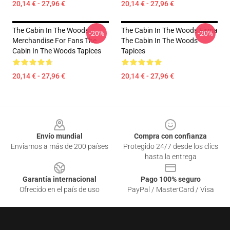
20,14 € - 27,96 €
20,14 € - 27,96 €
The Cabin In The Woods
The Cabin In The Woods Firma
-20%
-20%
Merchandise For Fans The
The Cabin In The Woods
Cabin In The Woods Tapices
Tapices
20,14 € - 27,96 €
20,14 € - 27,96 €
Footer
Envío mundial
Compra con confianza
Enviamos a más de 200 países
Protegido 24/7 desde los clics
hasta la entrega
Garantía internacional
Pago 100% seguro
Ofrecido en el país de uso
PayPal / MasterCard / Visa