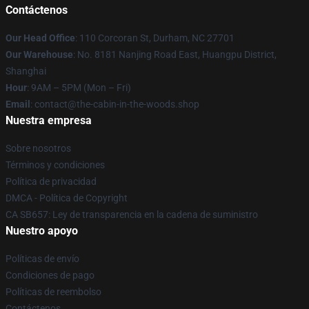
Contáctenos
Our Head Office
: 110 Corcoran St, Durham, NC 27701
Our Warehouse
: No. 8181 Nanjing Road East, Huangpu District,
Shanghai
Hour
: 9AM – 5PM (Mon – Fri)
Email
: contact@the-cabin-in-the-woods.shop
Nuestra empresa
Sobre nosotros
Términos y condiciones
Política de privacidad
DMCA - Política de Copyright
CA SB657: Ley de transparencia en la cadena de suministro
Nuestro apoyo
Políticas de envío
Condiciones de pago
Políticas de reembolso
Contáctenos