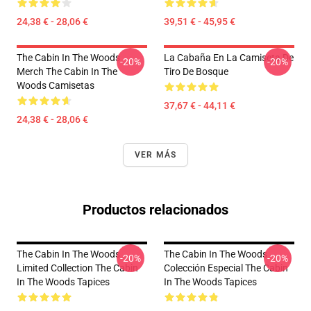
24,38 € - 28,06 €
39,51 € - 45,95 €
The Cabin In The Woods
La Cabaña En La Camiseta De
-20%
-20%
Merch The Cabin In The
Tiro De Bosque
Woods Camisetas
37,67 € - 44,11 €
24,38 € - 28,06 €
VER MÁS
Productos relacionados
The Cabin In The Woods
The Cabin In The Woods
-20%
-20%
Limited Collection The Cabin
Colección Especial The Cabin
In The Woods Tapices
In The Woods Tapices