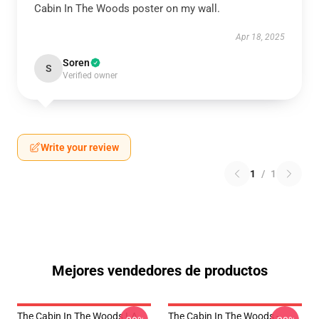
Cabin In The Woods poster on my wall.
Apr 18, 2025
Soren
S
Verified owner
Write your review
1
/
1
Mejores vendedores de productos
The Cabin In The Woods LA
The Cabin In The Woods -