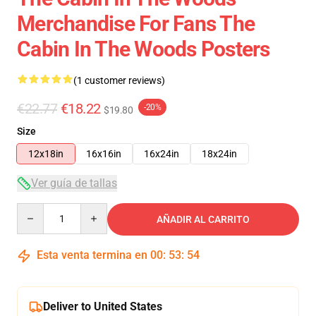
Merchandise For Fans The
Cabin In The Woods Posters
(1 customer reviews)
€22.77
€18.22
-20%
$19.80
Size
12x18in
16x16in
16x24in
18x24in
Ver guía de tallas
Quantity
AÑADIR AL CARRITO
Esta venta termina en
00
:
53
:
54
Deliver to United States