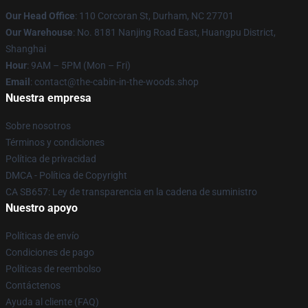
Our Head Office
: 110 Corcoran St, Durham, NC 27701
Our Warehouse
: No. 8181 Nanjing Road East, Huangpu District,
Shanghai
Hour
: 9AM – 5PM (Mon – Fri)
Email
: contact@the-cabin-in-the-woods.shop
Nuestra empresa
Sobre nosotros
Términos y condiciones
Política de privacidad
DMCA - Política de Copyright
CA SB657: Ley de transparencia en la cadena de suministro
Nuestro apoyo
Políticas de envío
Condiciones de pago
Políticas de reembolso
Contáctenos
Ayuda al cliente (FAQ)