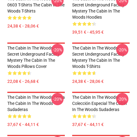
-20%
-20%
0603 T-Shirts The Cabin In The
Secret Underground Facility
Woods T-Shirts
Mystery The Cabin In The
Woods Hoodies
24,38 € - 28,06 €
39,51 € - 45,95 €
The Cabin In The Woods -
The Cabin In The Woods -
-20%
-20%
Secret Underground Facility
Secret Underground Facility
Mystery The Cabin In The
Mystery The Cabin In The
Woods Pillows Cover
Woods T-Shirts
22,08 € - 26,68 €
24,38 € - 28,06 €
The Cabin In The Woods Firma
The Cabin In The Woods
-20%
-20%
The Cabin In The Woods
Colección Especial The Cabin
Sudaderas
In The Woods Sudaderas
37,67 € - 44,11 €
37,67 € - 44,11 €