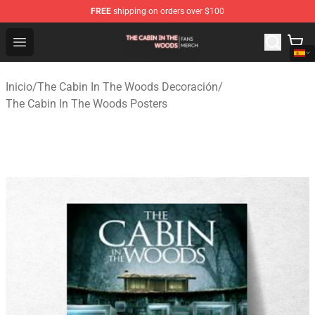
FREE
shipping on orders over $100
The Cabin In The Woods Shop - Official The Cabin In T
Open menu
Inicio
/
The Cabin In The Woods Decoración
/
The Cabin In The Woods Posters