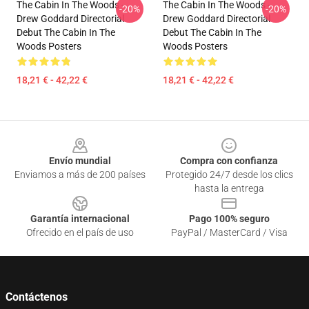
The Cabin In The Woods -
The Cabin In The Woods -
-20%
-20%
Drew Goddard Directorial
Drew Goddard Directorial
Debut The Cabin In The
Debut The Cabin In The
Woods Posters
Woods Posters
18,21 € - 42,22 €
18,21 € - 42,22 €
Footer
Envío mundial
Compra con confianza
Enviamos a más de 200 países
Protegido 24/7 desde los clics
hasta la entrega
Garantía internacional
Pago 100% seguro
Ofrecido en el país de uso
PayPal / MasterCard / Visa
Contáctenos