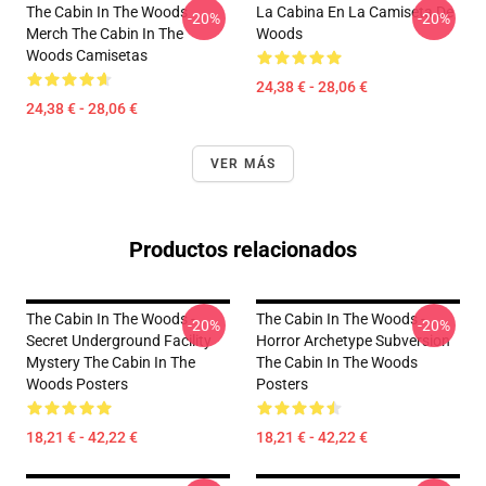
The Cabin In The Woods
La Cabina En La Camiseta De
-20%
-20%
Merch The Cabin In The
Woods
Woods Camisetas
24,38 € - 28,06 €
24,38 € - 28,06 €
VER MÁS
Productos relacionados
The Cabin In The Woods -
The Cabin In The Woods -
-20%
-20%
Secret Underground Facility
Horror Archetype Subversion
Mystery The Cabin In The
The Cabin In The Woods
Woods Posters
Posters
18,21 € - 42,22 €
18,21 € - 42,22 €