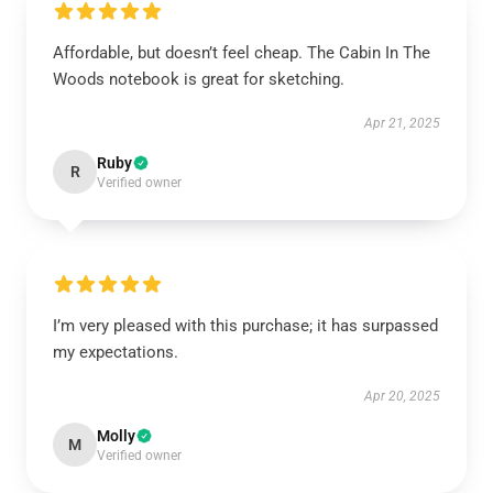
Affordable, but doesn’t feel cheap. The Cabin In The
Woods notebook is great for sketching.
Apr 21, 2025
Ruby
R
Verified owner
I’m very pleased with this purchase; it has surpassed
my expectations.
Apr 20, 2025
Molly
M
Verified owner