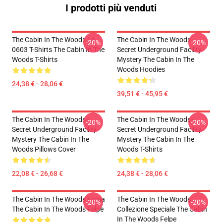
I prodotti più venduti
The Cabin In The Woods LA
The Cabin In The Woods -
-20%
-20%
0603 T-Shirts The Cabin In The
Secret Underground Facility
Woods T-Shirts
Mystery The Cabin In The
Woods Hoodies
24,38 € - 28,06 €
39,51 € - 45,95 €
The Cabin In The Woods -
The Cabin In The Woods -
-20%
-20%
Secret Underground Facility
Secret Underground Facility
Mystery The Cabin In The
Mystery The Cabin In The
Woods Pillows Cover
Woods T-Shirts
22,08 € - 26,68 €
24,38 € - 28,06 €
The Cabin In The Woods Firma
The Cabin In The Woods
-20%
-20%
The Cabin In The Woods Felpe
Collezione Speciale The Cabin
In The Woods Felpe