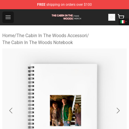
FREE
shipping on orders over $100
The Cabin In The Woods Shop - Official The Cabin In T
Open menu
Home
/
The Cabin In The Woods Accessori
/
The Cabin In The Woods Notebook