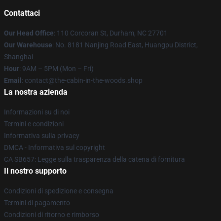
Contattaci
Our Head Office
: 110 Corcoran St, Durham, NC 27701
Our Warehouse
: No. 8181 Nanjing Road East, Huangpu District,
Shanghai
Hour
: 9AM – 5PM (Mon – Fri)
Email
: contact@the-cabin-in-the-woods.shop
La nostra azienda
Informazioni su di noi
Termini e condizioni
Informativa sulla privacy
DMCA - Informativa sul copyright
CA SB657: Legge sulla trasparenza della catena di fornitura
Il nostro supporto
Condizioni di spedizione e consegna
Termini di pagamento
Condizioni di ritorno e rimborso