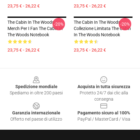
23,75 € - 26,22 €
23,75 € - 26,22 €
The Cabin In The Woods
The Cabin In The Woods
-20%
-20%
Merch Per I Fan The Cabin In
Collezione Limitata The Cabin
The Woods Notebook
In The Woods Notebook
23,75 € - 26,22 €
23,75 € - 26,22 €
Footer
Spedizione mondiale
Acquista in tutta sicurezza
Spediamo in oltre 200 paesi
Protetto 24/7 dai clic alla
consegna
Garanzia internazionale
Pagamento sicuro al 100%
Offerto nel paese di utilizzo
PayPal / MasterCard / Visa