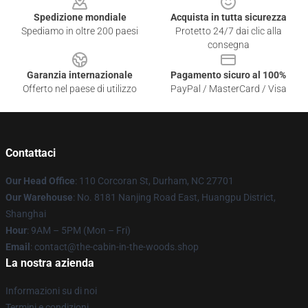
Spedizione mondiale
Acquista in tutta sicurezza
Spediamo in oltre 200 paesi
Protetto 24/7 dai clic alla
consegna
Garanzia internazionale
Pagamento sicuro al 100%
Offerto nel paese di utilizzo
PayPal / MasterCard / Visa
Contattaci
Our Head Office
: 110 Corcoran St, Durham, NC 27701
Our Warehouse
: No. 8181 Nanjing Road East, Huangpu District,
Shanghai
Hour
: 9AM – 5PM (Mon – Fri)
Email
: contact@the-cabin-in-the-woods.shop
La nostra azienda
Informazioni su di noi
Termini e condizioni