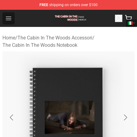
FREE
shipping on orders over $100
The Cabin In The Woods Shop - Official The Cabin In T
Open menu
Home
/
The Cabin In The Woods Accessori
/
The Cabin In The Woods Notebook