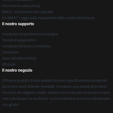
Informativa sulla privacy
DMCA - Informativa sul copyright
CA SB657: Legge sulla trasparenza della catena di fornitura
Il nostro supporto
Condizioni di spedizione e consegna
Termini di pagamento
Condizioni di ritorno e rimborso
Contattaci
Aiuto del cliente (FAQ)
Whosale
Il nostro negozio
Offriamo prodotti di alta qualità che sono specificamente progettati
dal nostro team di livello mondiale. Forniamo una varietà di prodotti
che sono sia elegante e bella. Questo non è solo per mostrare il vostro
stile individuale, ma anche per voi di condividere la vostra individualità
con gli altri.