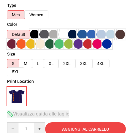
Type
Men
Women
Color
Default
Size
S
M
L
XL
2XL
3XL
4XL
5XL
Print Location
Visualizza guida alle taglie
Quantity
AGGIUNGI AL CARRELLO