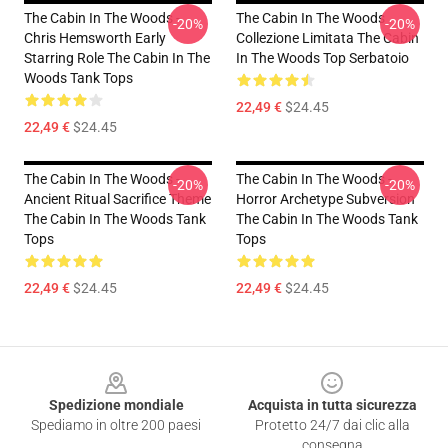
The Cabin In The Woods -
The Cabin In The Woods
-20%
-20%
Chris Hemsworth Early
Collezione Limitata The Cabin
Starring Role The Cabin In The
In The Woods Top Serbatoio
Woods Tank Tops
22,49 €
$24.45
22,49 €
$24.45
The Cabin In The Woods -
The Cabin In The Woods -
-20%
-20%
Ancient Ritual Sacrifice Theme
Horror Archetype Subversion
The Cabin In The Woods Tank
The Cabin In The Woods Tank
Tops
Tops
22,49 €
$24.45
22,49 €
$24.45
Footer
Spedizione mondiale
Acquista in tutta sicurezza
Spediamo in oltre 200 paesi
Protetto 24/7 dai clic alla
consegna