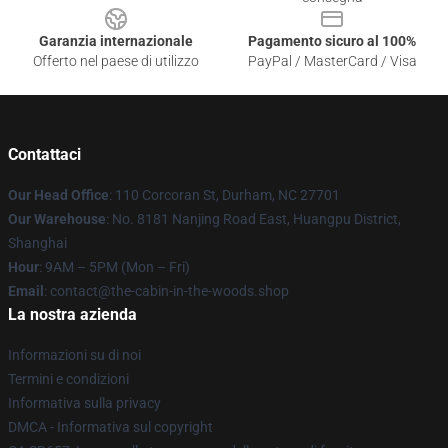
Garanzia internazionale
Pagamento sicuro al 100%
Offerto nel paese di utilizzo
PayPal / MasterCard / Visa
Contattaci
Our Head Office
: 110 Corcoran St, Durham, NC 27701
Our Warehouse
: No. 8181 Nanjing Road East, Huangpu District,
Shanghai
Hour
: 9AM – 5PM (Mon – Fri)
Email
: contact@the-cabin-in-the-woods.shop
La nostra azienda
Informazioni su di noi
Termini e condizioni
Informativa sulla privacy
DMCA - Informativa sul copyright