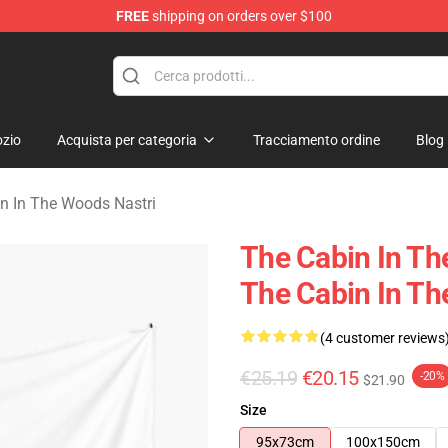
FREE
shipping on orders over $100
 The Woods Merchandise Store
zio
Acquista per categoria
Tracciamento ordine
Blog
n In The Woods Nastri
The Cabin In Th
The Cabin In Th
(4 customer reviews
€25.19
€20.15
-20%
$21.90
Size
95x73cm
100x150cm