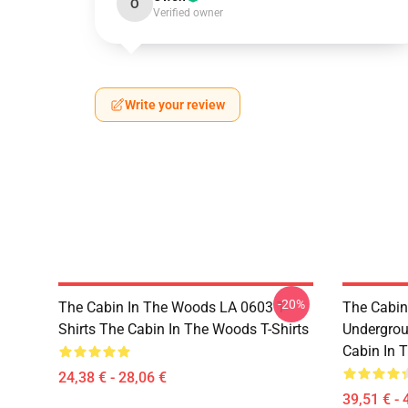
O
Verified owner
Write your review
-20%
The Cabin In The Woods LA 0603 T-
The Cabin
Shirts The Cabin In The Woods T-Shirts
Undergrou
Cabin In 
24,38 € - 28,06 €
39,51 € - 