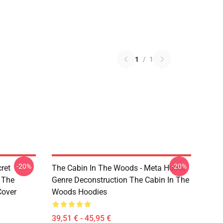
1
/
1
-20%
-20%
ret
The Cabin In The Woods - Meta Horror
 The
Genre Deconstruction The Cabin In The
Cover
Woods Hoodies
39,51 € - 45,95 €