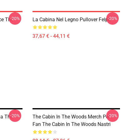
-20%
-20%
ce The
La Cabina Nel Legno Pullover Felpa
37,67 € - 44,11 €
-20%
-20%
ma The
The Cabin In The Woods Merch Per I
Fan The Cabin In The Woods Nastri