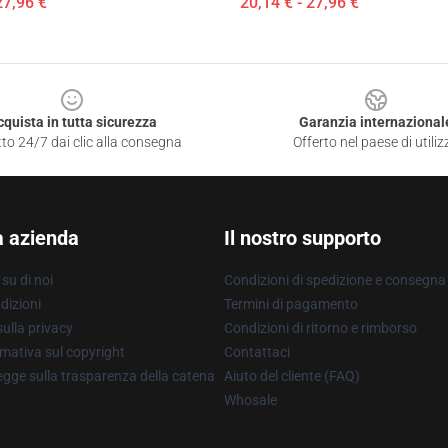
27,96 €
20,14 € - 27,96 €
cquista in tutta sicurezza
Garanzia internazional
to 24/7 dai clic alla consegna
Offerto nel paese di utiliz
a azienda
Il nostro supporto
su di noi
Condizioni di spedizione e consegna
dizioni
Termini di pagamento
ulla privacy
Condizioni di ritorno e rimborso
mativa sul copyright
Contattaci
gge sulla trasparenza della catena
Aiuto del cliente (FAQ)
Whosale