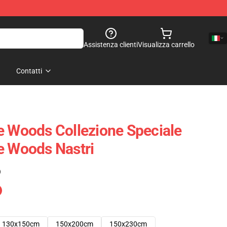
Assistenza clienti
Visualizza carrello
Contatti
e Woods Collezione Speciale
e Woods Nastri
)
130x150cm
150x200cm
150x230cm