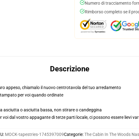
Numero di tracciamento forni
Rimborso completo se il pro
Descrizione
ro appeso, chiamalo il nuovo centrotavola del tuo arredamento
e, stampato per voi quando ordinate
ea asciutta o asciutta bassa, non stirare o candeggina
voi dal vostro appagante di terze parti locale, ci possono essere lievi var
KU
:
MOCK-tapestries-1745397009
Categorie
:
The Cabin In The Woods Nas