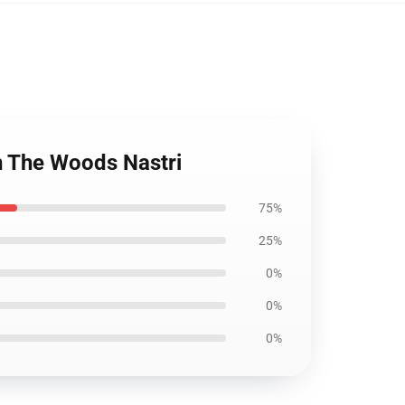
n The Woods Nastri
75%
25%
0%
0%
0%