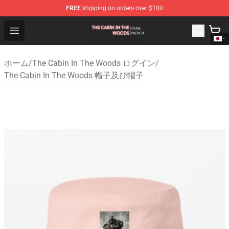
FREE
shipping on orders over $100
The Cabin In The Woods Shop - Official The Cabin In T
Open menu
ホーム
/
The Cabin In The Woods ログイン
/
The Cabin In The Woods 帽子及び帽子