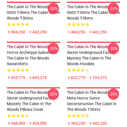
The Cabin In The Woods LA
The Cabin In The Woods LA
-20%
-20%
0603 T-Shirts The Cabin In The
0603 T-Shirts The Cabin In The
Woods T-Shirts
Woods T-Shirts
￥384,250 - ￥442,250
￥384,250 - ￥442,250
The Cabin In The Woods -
The Cabin In The Woods -
-20%
-20%
Horror Archetype Subversion
Secret Underground Facility
The Cabin In The Woods
Mystery The Cabin In The
Sweatshirts
Woods Hoodies
￥593,775 - ￥695,275
￥622,775 - ￥724,275
The Cabin In The Woods -
The Cabin In The Woods -
-20%
-20%
Secret Underground Facility
Meta Horror Genre
Mystery The Cabin In The
Deconstruction The Cabin In
Woods Pillows Cover
The Woods T-Shirts
￥348,000 - ￥420,500
￥384,250 - ￥442,250