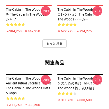
The Cabin In The Woods マー
The Cabin In The Woods 特別
-20%
-20%
チ The Cabin In The Woods T
コレクション The Cabin In
シャツ
The Woods パーカー
￥384,250 - ￥442,250
￥622,775 - ￥724,275
もっと見る
関連商品
The Cabin In The Woods -
The Cabin In The Woods ファ
-20%
-20%
Ancient Ritual Sacrifice Theme
ンのための商品 The Cabin In
The Cabin In The Woods Hats
The Woods 帽子及び帽子
& Caps
￥311,750 - ￥333,500
￥311,750 - ￥333,500