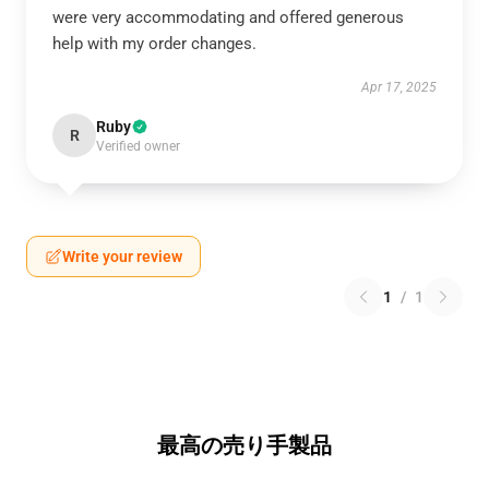
were very accommodating and offered generous
help with my order changes.
Apr 17, 2025
Ruby
R
Verified owner
Write your review
1
/
1
最高の売り手製品