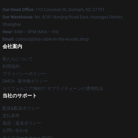
Our Head Office
: 110 Corcoran St, Durham, NC 27701
Our Warehouse
: No. 8181 Nanjing Road East, Huangpu District,
Shanghai
Hour
: 9AM – 5PM (Mon – Fri)
Email
: contact@the-cabin-in-the-woods.shop
会社案内
私たちについて
利用規約
プライバシーポリシー
DMCA - 著作権ポリシー
カリフォルニアSB657: サプライチェーンの透明性法
当社のサポート
配送&配送ポリシー
支払条件
返品・返金ポリシー
お問い合わせ
カスタマーサポート(FAQ)