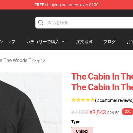
FREE
shipping on orders over $100
 The Woods Merchandise Store
ショップ
カテゴリーで購入
注文追跡
ブログ
お
 In The Woods Tシャツ
The Cabin I
The Cabin In 
(2 customer reviews
¥4,803
¥3,843
-20%
$26.50
Type
Unisex