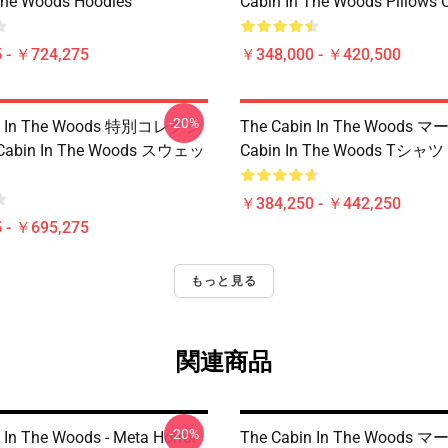
The Woods Hoodies
Cabin In The Woods Pillows 
 - ￥724,275
￥348,000 - ￥420,500
-20%
in In The Woods 特別コレクシ
The Cabin In The Woods マ
Cabin In The Woods スウェッ
Cabin In The Woods Tシャツ
￥384,250 - ￥442,250
 - ￥695,275
もっと見る
関連商品
-20%
 In The Woods - Meta Horror
The Cabin In The Woods