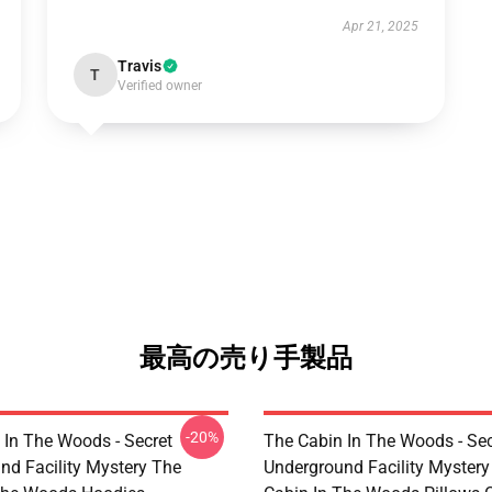
Apr 21, 2025
Travis
T
Verified owner
最高の売り手製品
-20%
 In The Woods - Secret
The Cabin In The Woods - Sec
nd Facility Mystery The
Underground Facility Mystery