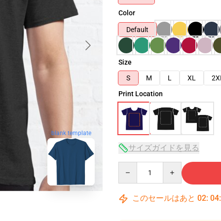
Color
Default
Size
S
M
L
XL
2X
Print Location
blank template
サイズガイドを見る
Quantity
このセールはあと
02
:
04