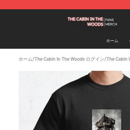
The Cabin In The Woods Shop - Official The Cabin In
ホーム
ホーム
/
The Cabin In The Woods ログイン
/
The Cabin