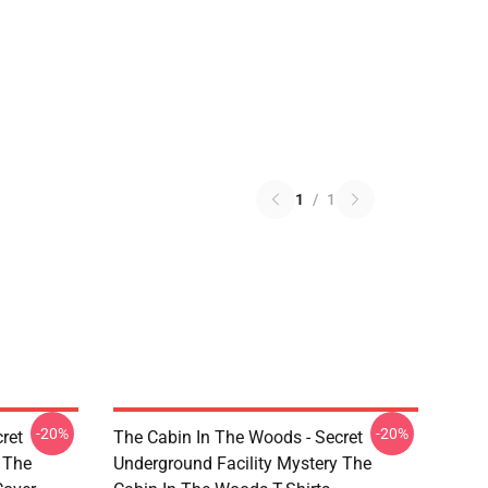
1
/
1
-20%
-20%
ret
The Cabin In The Woods - Secret
 The
Underground Facility Mystery The