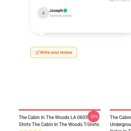
Apr 21, 2025
Joseph
J
Verified owner
Write your review
-20%
The Cabin In The Woods LA 0603 T-
The Cabin
Shirts The Cabin In The Woods T-Shirts
Undergrou