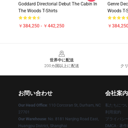
Goddard Directorial Debut The Cabin In
Genre Dec
The Woods T-Shirts
Woods T-S
￥384,250 - ￥442,250
￥384,250
Footer
世界中に配送
200カ国以上に配送
クリ
お問い合わせ
会社案内
Our Head Office
: 110 Corcoran St, Durham, NC
私たちにつ
27701
利用規約
Our Warehouse
: No. 8181 Nanjing Road East,
プライバシ
Huangpu District, Shanghai
DMCA - 