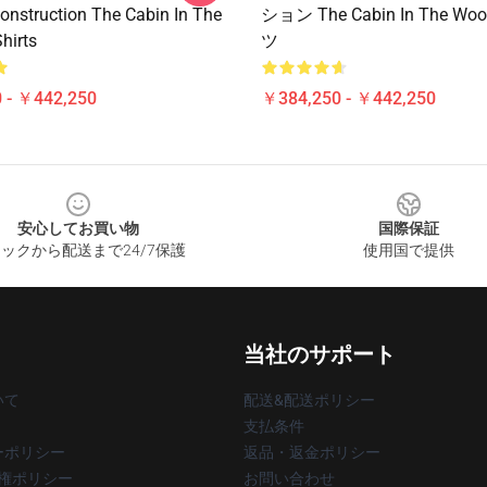
onstruction The Cabin In The
ション The Cabin In The Wo
hirts
ツ
 - ￥442,250
￥384,250 - ￥442,250
安心してお買い物
国際保証
ックから配送まで24/7保護
使用国で提供
当社のサポート
いて
配送&配送ポリシー
支払条件
ーポリシー
返品・返金ポリシー
著作権ポリシー
お問い合わせ