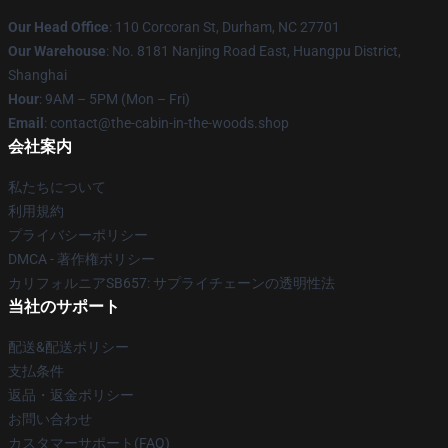
Our Head Office
: 110 Corcoran St, Durham, NC 27701
Our Warehouse
: No. 8181 Nanjing Road East, Huangpu District,
Shanghai
Hour
: 9AM – 5PM (Mon – Fri)
Email
: contact@the-cabin-in-the-woods.shop
会社案内
私たちについて
利用規約
プライバシーポリシー
DMCA - 著作権ポリシー
カリフォルニアSB657: サプライチェーンの透明性法
当社のサポート
配送&配送ポリシー
支払条件
返品・返金ポリシー
お問い合わせ
カスタマーサポート(FAQ)