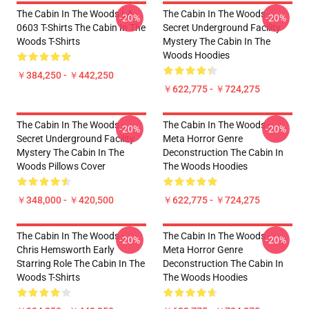
The Cabin In The Woods LA
The Cabin In The Woods -
-20%
-20%
0603 T-Shirts The Cabin In The
Secret Underground Facility
Woods T-Shirts
Mystery The Cabin In The
Woods Hoodies
￥384,250 - ￥442,250
￥622,775 - ￥724,275
The Cabin In The Woods -
The Cabin In The Woods -
-20%
-20%
Secret Underground Facility
Meta Horror Genre
Mystery The Cabin In The
Deconstruction The Cabin In
Woods Pillows Cover
The Woods Hoodies
￥348,000 - ￥420,500
￥622,775 - ￥724,275
The Cabin In The Woods -
The Cabin In The Woods -
-20%
-20%
Chris Hemsworth Early
Meta Horror Genre
Starring Role The Cabin In The
Deconstruction The Cabin In
Woods T-Shirts
The Woods Hoodies