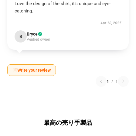
Love the design of the shirt, it’s unique and eye-
catching.
Apr 18, 2025
Bryce
B
Verified owner
Write your review
1
/
1
最高の売り手製品