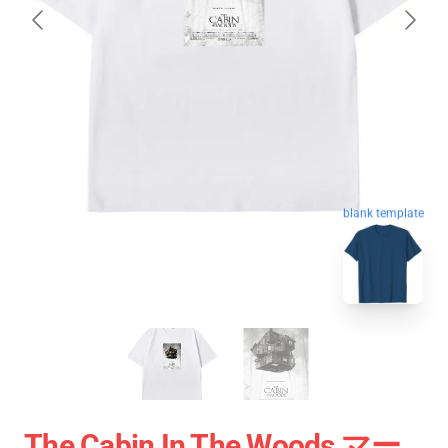
blank template
The Cabin In The Woods マー