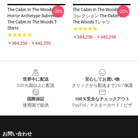
The Cabin In The Woods -
The Cabin In The Woods 特別
-20%
-20%
Horror Archetype Subversion
コレクション The Cabin In
The Cabin In The Woods T-
The Woods Tシャツ
Shirts
￥384,250 - ￥442,250
￥384,250 - ￥442,250
Footer
世界中に配送
安心してお買い物
200カ国以上に配送
クリックから配送まで24/7保護
国際保証
100％安全なチェックアウト
使用国で提供
PayPal / マスターカード / ビザ
お問い合わせ