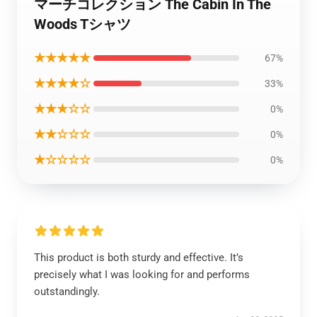
マーチコレクション The Cabin In The
Woods Tシャツ
★★★★★
67%
★★★★☆
33%
★★★☆☆
0%
★★☆☆☆
0%
★☆☆☆☆
0%
This product is both sturdy and effective. It’s
precisely what I was looking for and performs
outstandingly.