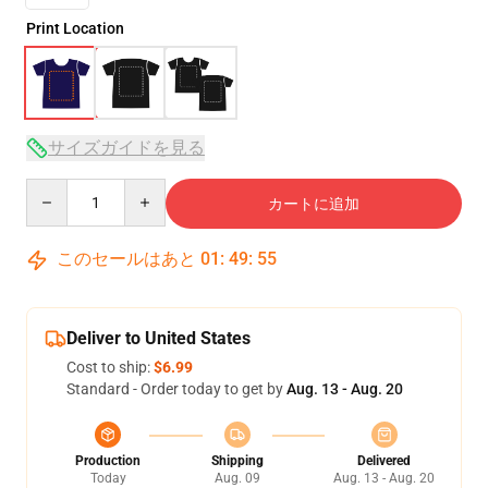
Print Location
サイズガイドを見る
Quantity
カートに追加
このセールはあと
01
:
49
:
54
Deliver to United States
Cost to ship:
$6.99
Standard - Order today to get by
Aug. 13 - Aug. 20
Production
Shipping
Delivered
Today
Aug. 09
Aug. 13 - Aug. 20