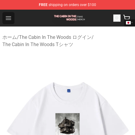
FREE
shipping on orders over $100
The Cabin In The Woods Shop - Official The Cabin In T
Open menu
ホーム
/
The Cabin In The Woods ログイン
/
The Cabin In The Woods Tシャツ