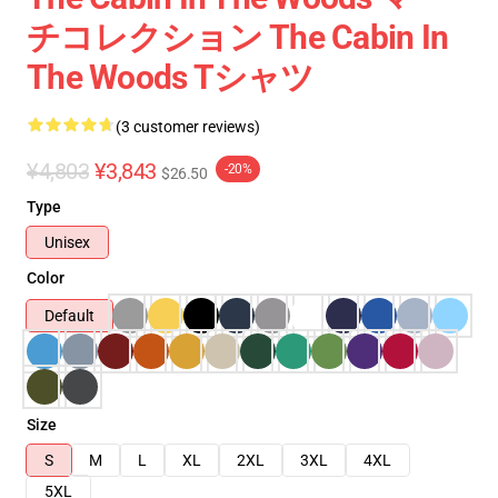
チコレクション The Cabin In
The Woods Tシャツ
(3 customer reviews)
¥4,803
¥3,843
-20%
$26.50
Type
Unisex
Color
Default
Size
S
M
L
XL
2XL
3XL
4XL
5XL