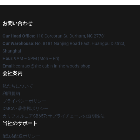
お問い合わせ
Our Head Office
: 110 Corcoran St, Durham, NC 27701
Our Warehouse
: No. 8181 Nanjing Road East, Huangpu District,
Shanghai
Hour
: 9AM – 5PM (Mon – Fri)
Email
: contact@the-cabin-in-the-woods.shop
会社案内
私たちについて
利用規約
プライバシーポリシー
DMCA - 著作権ポリシー
カリフォルニアSB657: サプライチェーンの透明性法
当社のサポート
配送&配送ポリシー