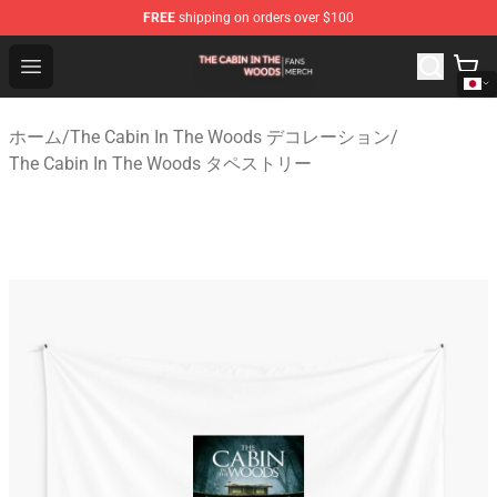
FREE
shipping on orders over $100
The Cabin In The Woods Shop - Official The Cabin In T
Open menu
ホーム
/
The Cabin In The Woods デコレーション
/
The Cabin In The Woods タペストリー