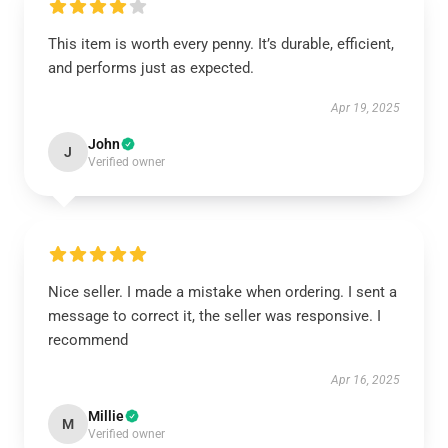
This item is worth every penny. It’s durable, efficient,
and performs just as expected.
Apr 19, 2025
John
J
Verified owner
Nice seller. I made a mistake when ordering. I sent a
message to correct it, the seller was responsive. I
recommend
Apr 16, 2025
Millie
M
Verified owner