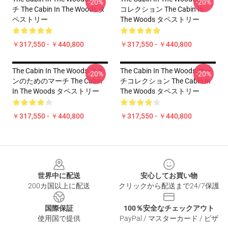
-20%
-20%
チ The Cabin In The Woods タ
コレクション The Cabin In
ペストリー
The Woods タペストリー
￥317,550 - ￥440,800
￥317,550 - ￥440,800
The Cabin In The Woods ファ
The Cabin In The Woods マー
-20%
-20%
ンのためのマーチ The Cabin
チコレクション The Cabin In
In The Woods タペストリー
The Woods タペストリー
￥317,550 - ￥440,800
￥317,550 - ￥440,800
Footer
世界中に配送
安心してお買い物
200カ国以上に配送
クリックから配送まで24/7保護
国際保証
100％安全なチェックアウト
使用国で提供
PayPal / マスターカード / ビザ