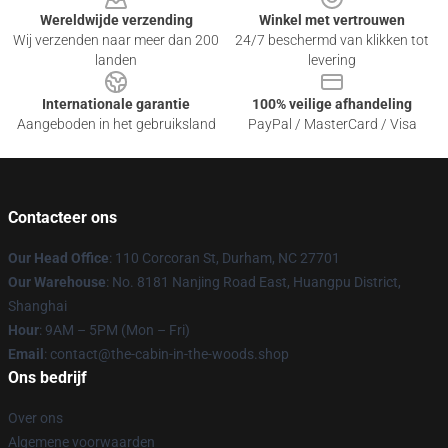
Wereldwijde verzending
Winkel met vertrouwen
Wij verzenden naar meer dan 200
24/7 beschermd van klikken tot
landen
levering
Internationale garantie
100% veilige afhandeling
Aangeboden in het gebruiksland
PayPal / MasterCard / Visa
Contacteer ons
Our Head Office
: 110 Corcoran St, Durham, NC 27701
Our Warehouse
: No. 8181 Nanjing Road East, Huangpu District,
Shanghai
Hour
: 9AM – 5PM (Mon – Fri)
Email
: contact@the-cabin-in-the-woods.shop
Ons bedrijf
Over ons
Algemene voorwaarden