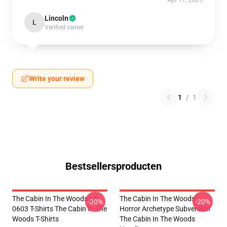
Apr 17, 2025
Lincoln
L
Verified owner
Write your review
1
/
1
Bestsellersproducten
The Cabin In The Woods LA
The Cabin In The Woods -
-20%
-20%
0603 T-Shirts The Cabin In The
Horror Archetype Subversion
Woods T-Shirts
The Cabin In The Woods