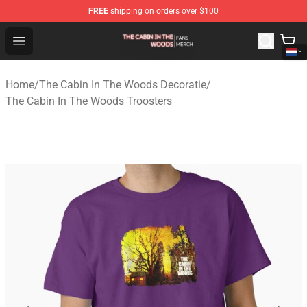
FREE
shipping on orders over $100
The Cabin In The Woods Shop - Official The Cabin In T
Open menu
Home
/
The Cabin In The Woods Decoratie
/
The Cabin In The Woods Troosters