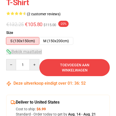
T-Shirt
(2 customer reviews)
€132.25
€105.80
-20%
$115.00
Size
S (130x150cm)
M (150x200cm)
Bekijk maattabel
Quantity
TOEVOEGEN AAN
WINKELWAGEN
Deze uitverkoop eindigt over
01
:
36
:
51
Deliver to United States
Cost to ship:
$6.99
Standard - Order today to get by
Aug. 14 - Aug. 21