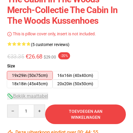
Merch-Collectie The Cabin In
The Woods Kussenhoes
This is pillow cover only, insert is not included.
(5 customer reviews)
€33.35
€26.68
-20%
$29.00
Size
19x29in (50x75cm)
16x16in (40x40cm)
18x18in (45x45cm)
20x20in (50x50cm)
Bekijk maattabel
Quantity
TOEVOEGEN AAN
WINKELWAGEN
Deze uitverkoop eindigt over
00
:
44
:
54