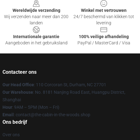
Wereldwijde verzending
Winkel met vertrouwen
Wij verzenden naar meer dan 200
24/7 beschermd van klikken tot
landen
levering
Internationale garantie
100% veilige afhandeling
Aangeboden in het gebruiksland
PayPal / MasterCard / Visa
Contacteer ons
Our Head Office
: 110 Corcoran St, Durham, NC 27701
Our Warehouse
: No. 8181 Nanjing Road East, Huangpu District,
Shanghai
Hour
: 9AM – 5PM (Mon – Fri)
Email
: contact@the-cabin-in-the-woods.shop
Ons bedrijf
Over ons