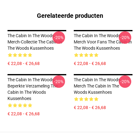
Gerelateerde producten
The Cabin In The Woods
The Cabin In The Woods
-20%
-20%
Merch-Collectie The Cabin In
Merch Voor Fans The Cabin In
The Woods Kussenhoes
The Woods Kussenhoes
€ 22,08 - € 26,68
€ 22,08 - € 26,68
The Cabin In The Woods
The Cabin In The Woods
-20%
-20%
Beperkte Verzameling The
Merch The Cabin In The
Cabin In The Woods
Woods Kussenhoes
Kussenhoes
€ 22,08 - € 26,68
€ 22,08 - € 26,68
Footer