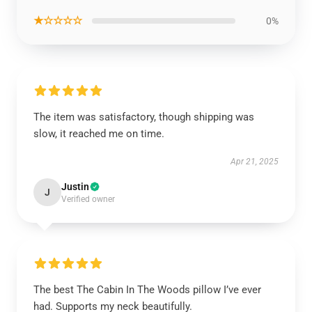
★☆☆☆☆
0%
The item was satisfactory, though shipping was
slow, it reached me on time.
Apr 21, 2025
Justin
J
Verified owner
The best The Cabin In The Woods pillow I’ve ever
had. Supports my neck beautifully.