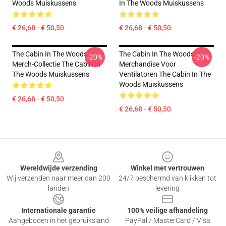
Woods Muiskussens
In The Woods Muiskussens
€ 26,68 - € 50,50
€ 26,68 - € 50,50
The Cabin In The Woods
The Cabin In The Woods
-20%
-20%
Merch-Collectie The Cabin In
Merchandise Voor
The Woods Muiskussens
Ventilatoren The Cabin In The
Woods Muiskussens
€ 26,68 - € 50,50
€ 26,68 - € 50,50
Footer
Wereldwijde verzending
Winkel met vertrouwen
Wij verzenden naar meer dan 200
24/7 beschermd van klikken tot
landen
levering
Internationale garantie
100% veilige afhandeling
Aangeboden in het gebruiksland
PayPal / MasterCard / Visa