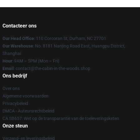
Contacteer ons
Our Head Office
: 110 Corcoran St, Durham, NC 27701
Our Warehouse
: No. 8181 Nanjing Road East, Huangpu District,
Shanghai
Hour
: 9AM – 5PM (Mon – Fri)
Email
: contact@the-cabin-in-the-woods.shop
Ons bedrijf
Over ons
Algemene voorwaarden
Privacybeleid
DMCA - Auteursrechtbeleid
CA SB657: Wet op de transparantie van de toeleveringsketen
Onze steun
Verzend- en leveringsbeleid