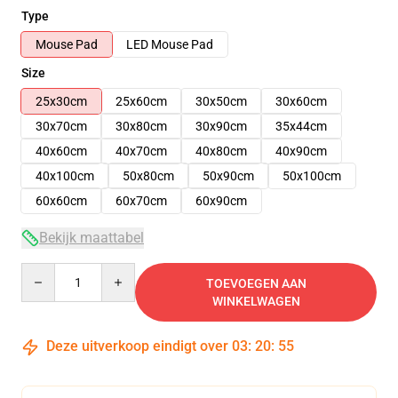
Type
Mouse Pad
LED Mouse Pad
Size
25x30cm
25x60cm
30x50cm
30x60cm
30x70cm
30x80cm
30x90cm
35x44cm
40x60cm
40x70cm
40x80cm
40x90cm
40x100cm
50x80cm
50x90cm
50x100cm
60x60cm
60x70cm
60x90cm
Bekijk maattabel
Quantity
TOEVOEGEN AAN
WINKELWAGEN
Deze uitverkoop eindigt over
03
:
20
:
55