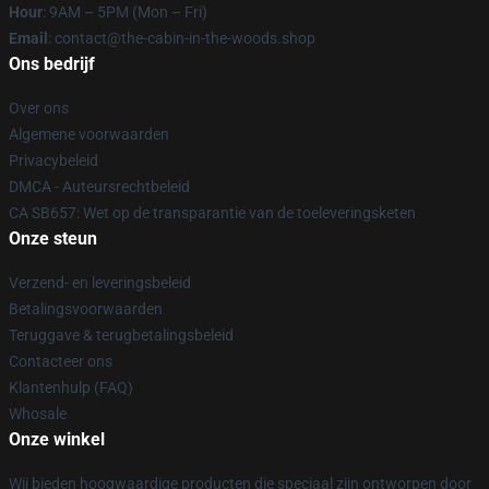
Hour
: 9AM – 5PM (Mon – Fri)
Email
: contact@the-cabin-in-the-woods.shop
Ons bedrijf
Over ons
Algemene voorwaarden
Privacybeleid
DMCA - Auteursrechtbeleid
CA SB657: Wet op de transparantie van de toeleveringsketen
Onze steun
Verzend- en leveringsbeleid
Betalingsvoorwaarden
Teruggave & terugbetalingsbeleid
Contacteer ons
Klantenhulp (FAQ)
Whosale
Onze winkel
Wij bieden hoogwaardige producten die speciaal zijn ontworpen door