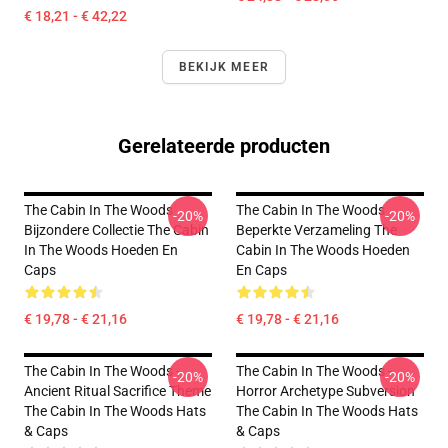
€ 18,21 - € 42,22
BEKIJK MEER
Gerelateerde producten
The Cabin In The Woods
The Cabin In The Woods
-20%
-20%
Bijzondere Collectie The Cabin
Beperkte Verzameling The
In The Woods Hoeden En
Cabin In The Woods Hoeden
Caps
En Caps
€ 19,78 - € 21,16
€ 19,78 - € 21,16
The Cabin In The Woods -
The Cabin In The Woods -
-20%
-20%
Ancient Ritual Sacrifice Theme
Horror Archetype Subversion
The Cabin In The Woods Hats
The Cabin In The Woods Hats
& Caps
& Caps