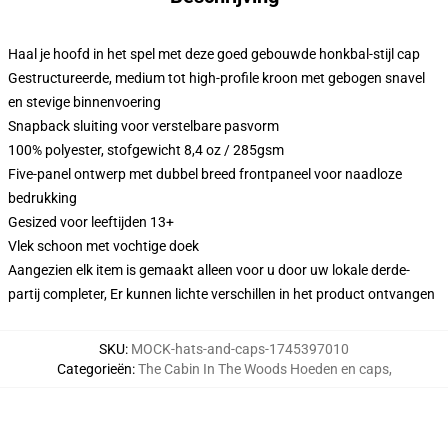
Haal je hoofd in het spel met deze goed gebouwde honkbal-stijl cap
Gestructureerde, medium tot high-profile kroon met gebogen snavel
en stevige binnenvoering
Snapback sluiting voor verstelbare pasvorm
100% polyester, stofgewicht 8,4 oz / 285gsm
Five-panel ontwerp met dubbel breed frontpaneel voor naadloze
bedrukking
Gesized voor leeftijden 13+
Vlek schoon met vochtige doek
Aangezien elk item is gemaakt alleen voor u door uw lokale derde-
partij completer, Er kunnen lichte verschillen in het product ontvangen
SKU
:
MOCK-hats-and-caps-1745397010
Categorieën
:
The Cabin In The Woods Hoeden en caps
,