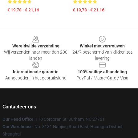
€ 19,78 - € 21,16
€ 19,78 - € 21,16
Footer
Wereldwijde verzending
Winkel met vertrouwen
Wij verzenden naar meer dan 200
24/7 beschermd van klikken tot
landen
levering
Internationale garantie
100% veilige afhandeling
Aangeboden in het gebruiksland
PayPal / MasterCard / Visa
Contacteer ons
Our Head Office
: 110 Corcoran St, Durham, NC 27701
Our Warehouse
: No. 8181 Nanjing Road East, Huangpu District,
Shanghai