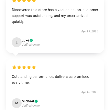
Discovered this store has a vast selection, customer
support was outstanding, and my order arrived
quickly.
Apr 19, 2025
Luke
L
Verified owner
Outstanding performance, delivers as promised
every time.
Apr 16, 2025
Michael
M
Verified owner