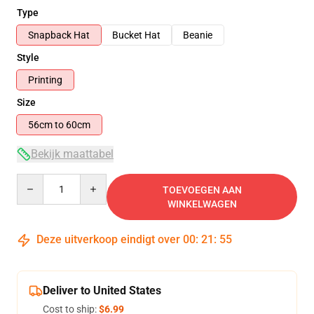
Type
Snapback Hat
Bucket Hat
Beanie
Style
Printing
Size
56cm to 60cm
Bekijk maattabel
Quantity
TOEVOEGEN AAN
WINKELWAGEN
Deze uitverkoop eindigt over
00
:
21
:
55
Deliver to United States
Cost to ship:
$6.99