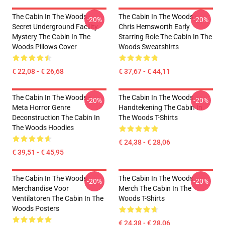
The Cabin In The Woods -
The Cabin In The Woods -
-20%
-20%
Secret Underground Facility
Chris Hemsworth Early
Mystery The Cabin In The
Starring Role The Cabin In The
Woods Pillows Cover
Woods Sweatshirts
€ 22,08 - € 26,68
€ 37,67 - € 44,11
The Cabin In The Woods -
The Cabin In The Woods
-20%
-20%
Meta Horror Genre
Handtekening The Cabin In
Deconstruction The Cabin In
The Woods T-Shirts
The Woods Hoodies
€ 24,38 - € 28,06
€ 39,51 - € 45,95
The Cabin In The Woods
The Cabin In The Woods
-20%
-20%
Merchandise Voor
Merch The Cabin In The
Ventilatoren The Cabin In The
Woods T-Shirts
Woods Posters
€ 24,38 - € 28,06