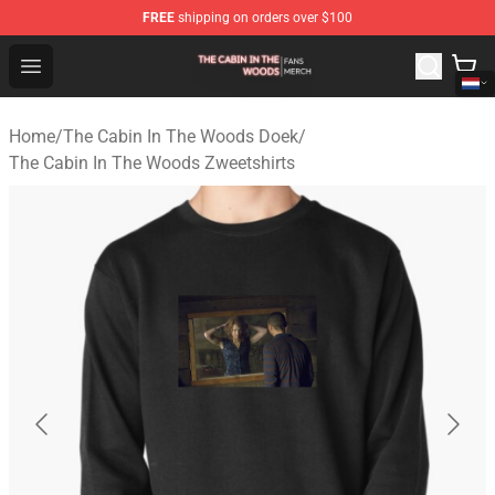
FREE
shipping on orders over $100
The Cabin In The Woods Shop - Official The Cabin In T
Open menu
Home
/
The Cabin In The Woods Doek
/
The Cabin In The Woods Zweetshirts