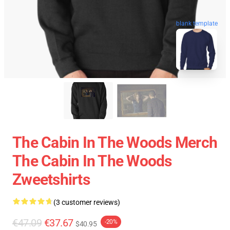
blank template
The Cabin In The Woods Merch
The Cabin In The Woods
Zweetshirts
(3 customer reviews)
€47.09
€37.67
-20%
$40.95