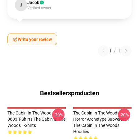
Jacob
J
Verified owner
Write your review
1
/
1
Bestsellersproducten
The Cabin In The Woods LA
The Cabin In The Woods -
-20%
-20%
0603 T-Shirts The Cabin In The
Horror Archetype Subversion
Woods T-Shirts
The Cabin In The Woods
Hoodies