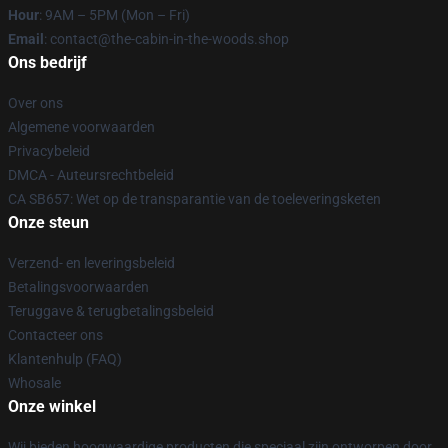
Hour
: 9AM – 5PM (Mon – Fri)
Email
: contact@the-cabin-in-the-woods.shop
Ons bedrijf
Over ons
Algemene voorwaarden
Privacybeleid
DMCA - Auteursrechtbeleid
CA SB657: Wet op de transparantie van de toeleveringsketen
Onze steun
Verzend- en leveringsbeleid
Betalingsvoorwaarden
Teruggave & terugbetalingsbeleid
Contacteer ons
Klantenhulp (FAQ)
Whosale
Onze winkel
Wij bieden hoogwaardige producten die speciaal zijn ontworpen door