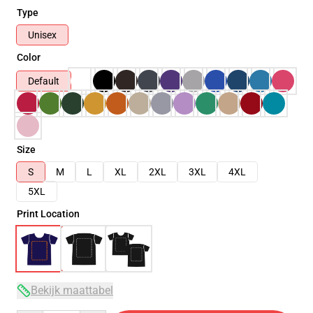
Type
Unisex
Color
Default
Size
S
M
L
XL
2XL
3XL
4XL
5XL
Print Location
Bekijk maattabel