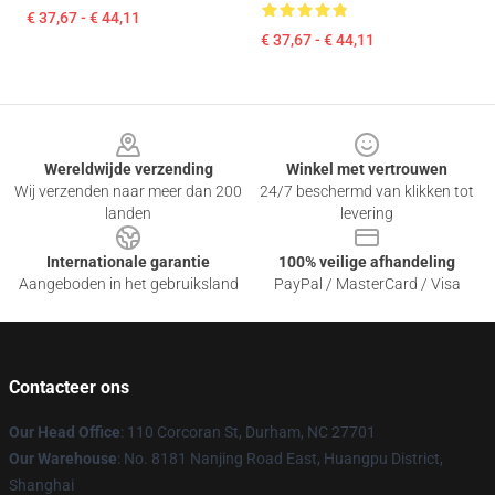
€ 37,67 - € 44,11
€ 37,67 - € 44,11
Footer
Wereldwijde verzending
Winkel met vertrouwen
Wij verzenden naar meer dan 200
24/7 beschermd van klikken tot
landen
levering
Internationale garantie
100% veilige afhandeling
Aangeboden in het gebruiksland
PayPal / MasterCard / Visa
Contacteer ons
Our Head Office
: 110 Corcoran St, Durham, NC 27701
Our Warehouse
: No. 8181 Nanjing Road East, Huangpu District,
Shanghai