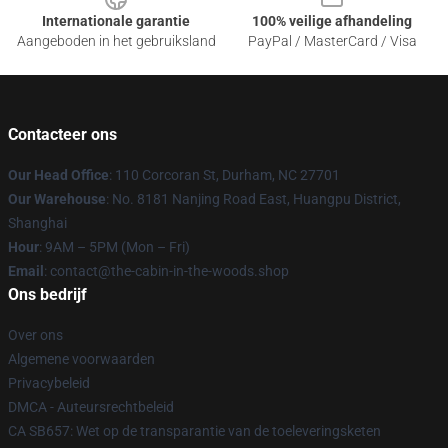
Internationale garantie
100% veilige afhandeling
Aangeboden in het gebruiksland
PayPal / MasterCard / Visa
Contacteer ons
Our Head Office
: 110 Corcoran St, Durham, NC 27701
Our Warehouse
: No. 8181 Nanjing Road East, Huangpu District,
Shanghai
Hour
: 9AM – 5PM (Mon – Fri)
Email
: contact@the-cabin-in-the-woods.shop
Ons bedrijf
Over ons
Algemene voorwaarden
Privacybeleid
DMCA - Auteursrechtbeleid
CA SB657: Wet op de transparantie van de toeleveringsketen