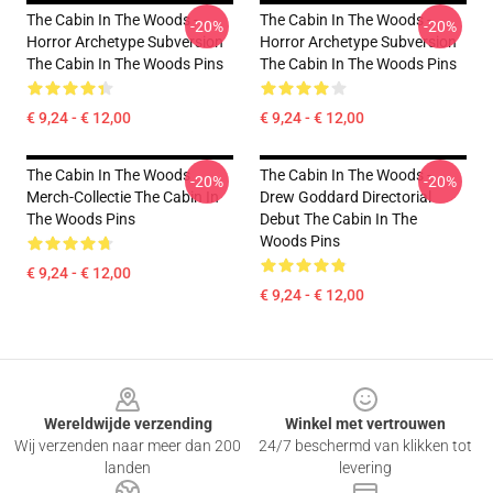
The Cabin In The Woods -
The Cabin In The Woods -
-20%
-20%
Horror Archetype Subversion
Horror Archetype Subversion
The Cabin In The Woods Pins
The Cabin In The Woods Pins
€ 9,24 - € 12,00
€ 9,24 - € 12,00
The Cabin In The Woods
The Cabin In The Woods -
-20%
-20%
Merch-Collectie The Cabin In
Drew Goddard Directorial
The Woods Pins
Debut The Cabin In The
Woods Pins
€ 9,24 - € 12,00
€ 9,24 - € 12,00
Footer
Wereldwijde verzending
Winkel met vertrouwen
Wij verzenden naar meer dan 200
24/7 beschermd van klikken tot
landen
levering