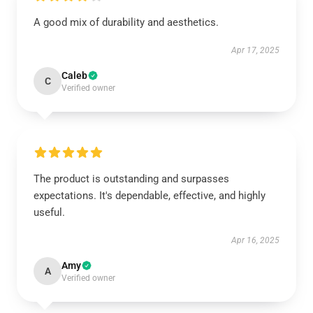
A good mix of durability and aesthetics.
Apr 17, 2025
Caleb
C
Verified owner
The product is outstanding and surpasses
expectations. It's dependable, effective, and highly
useful.
Apr 16, 2025
Amy
A
Verified owner