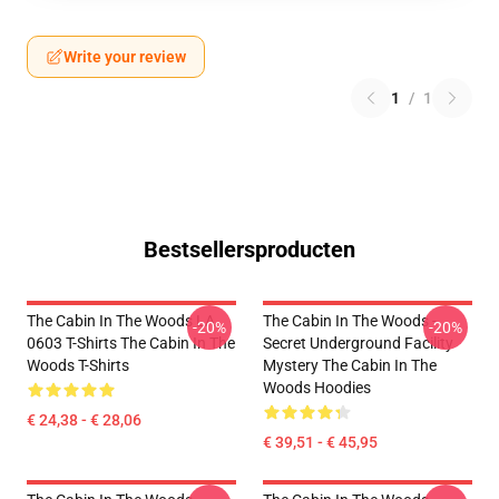
Write your review
1
/
1
Bestsellersproducten
The Cabin In The Woods LA
The Cabin In The Woods -
-20%
-20%
0603 T-Shirts The Cabin In The
Secret Underground Facility
Woods T-Shirts
Mystery The Cabin In The
Woods Hoodies
€ 24,38 - € 28,06
€ 39,51 - € 45,95