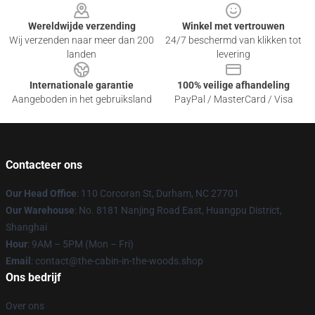
Wereldwijde verzending
Winkel met vertrouwen
Wij verzenden naar meer dan 200
24/7 beschermd van klikken tot
landen
levering
Internationale garantie
100% veilige afhandeling
Aangeboden in het gebruiksland
PayPal / MasterCard / Visa
Contacteer ons
Our Head Office
: 110 Corcoran St, Durham, NC 27701
Our Warehouse
: No. 8181 Nanjing Road East, Huangpu District,
Shanghai
Hour
: 9AM – 5PM (Mon – Fri)
Email
: contact@the-cabin-in-the-woods.shop
Ons bedrijf
Over ons