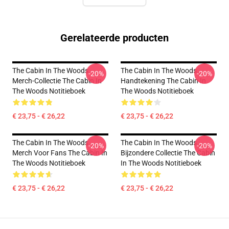
Gerelateerde producten
The Cabin In The Woods
The Cabin In The Woods
-20%
-20%
Merch-Collectie The Cabin In
Handtekening The Cabin In
The Woods Notitieboek
The Woods Notitieboek
€ 23,75 - € 26,22
€ 23,75 - € 26,22
The Cabin In The Woods
The Cabin In The Woods
-20%
-20%
Merch Voor Fans The Cabin In
Bijzondere Collectie The Cabin
The Woods Notitieboek
In The Woods Notitieboek
€ 23,75 - € 26,22
€ 23,75 - € 26,22
Footer