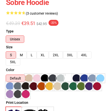
Sobre Hoodie
(3 customer reviews)
€49.39
€39.51
-20%
$42.95
Type
Unisex
Size
S
M
L
XL
2XL
3XL
4XL
5XL
Color
Default
Print Location