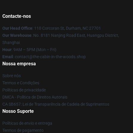
Contacte-nos
Our Head Office
: 110 Corcoran St, Durham, NC 27701
Our Warehouse
: No. 8181 Nanjing Road East, Huangpu District,
Shanghai
Hour
: 9AM – 5PM (Mon – Fri)
Email
: contact@the-cabin-in-the-woods.shop
Nossa empresa
Sobre nós
Termos e Condições
Políticas de privacidade
DMCA - Política de Direitos Autorais
CA SB657: Lei de Transparência de Cadeia de Suprimentos
Nosso Suporte
Políticas de envio e entrega
Termos de pagamento