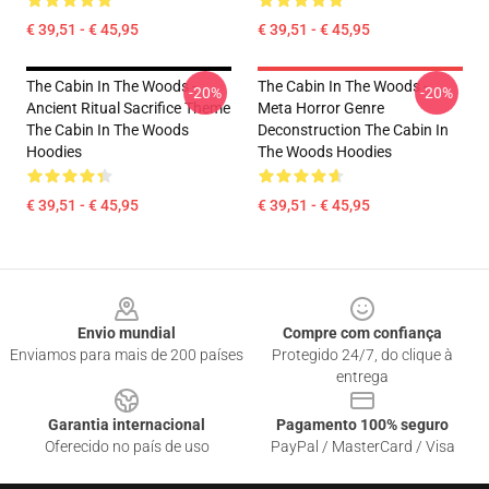
€ 39,51 - € 45,95
€ 39,51 - € 45,95
The Cabin In The Woods -
The Cabin In The Woods -
-20%
-20%
Ancient Ritual Sacrifice Theme
Meta Horror Genre
The Cabin In The Woods
Deconstruction The Cabin In
Hoodies
The Woods Hoodies
€ 39,51 - € 45,95
€ 39,51 - € 45,95
Footer
Envio mundial
Compre com confiança
Enviamos para mais de 200 países
Protegido 24/7, do clique à
entrega
Garantia internacional
Pagamento 100% seguro
Oferecido no país de uso
PayPal / MasterCard / Visa