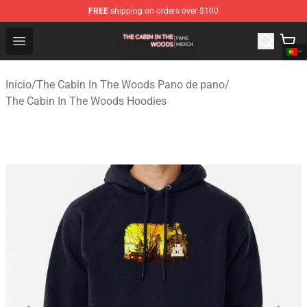
FREE
shipping on orders over $100
The Cabin In The Woods Shop - Official The Cabin In T
Open menu
Início
/
The Cabin In The Woods Pano de pano
/
The Cabin In The Woods Hoodies