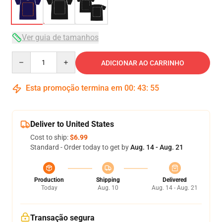
Ver guia de tamanhos
Quantity
ADICIONAR AO CARRINHO
Esta promoção termina em
00
:
43
:
54
Deliver to United States
Cost to ship:
$6.99
Standard - Order today to get by
Aug. 14 - Aug. 21
Production
Shipping
Delivered
Today
Aug. 10
Aug. 14 - Aug. 21
Transação segura