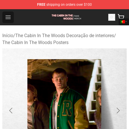
FREE
shipping on orders over $100
The Cabin In The Woods Shop - Official The Cabin In T
Open menu
Início
/
The Cabin In The Woods Decoração de interiores
/
The Cabin In The Woods Posters