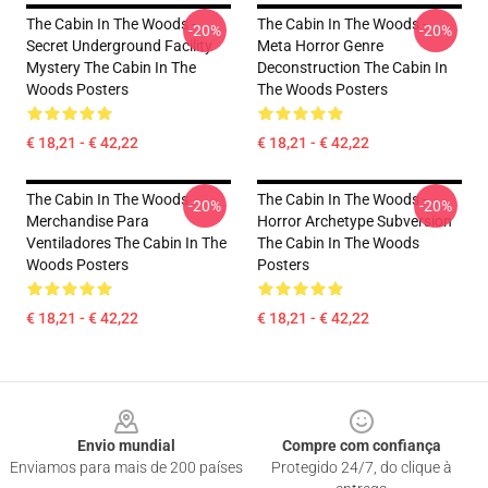
The Cabin In The Woods -
The Cabin In The Woods -
-20%
-20%
Secret Underground Facility
Meta Horror Genre
Mystery The Cabin In The
Deconstruction The Cabin In
Woods Posters
The Woods Posters
€ 18,21 - € 42,22
€ 18,21 - € 42,22
The Cabin In The Woods
The Cabin In The Woods -
-20%
-20%
Merchandise Para
Horror Archetype Subversion
Ventiladores The Cabin In The
The Cabin In The Woods
Woods Posters
Posters
€ 18,21 - € 42,22
€ 18,21 - € 42,22
Footer
Envio mundial
Compre com confiança
Enviamos para mais de 200 países
Protegido 24/7, do clique à