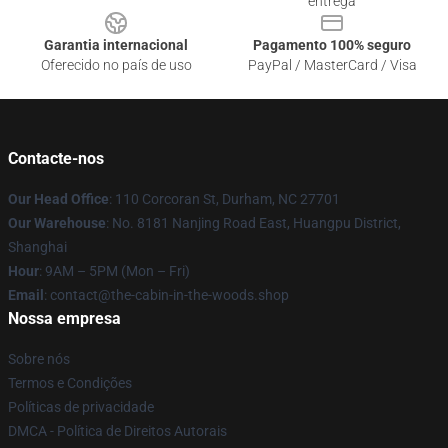
entrega
Garantia internacional
Pagamento 100% seguro
Oferecido no país de uso
PayPal / MasterCard / Visa
Contacte-nos
Our Head Office
: 110 Corcoran St, Durham, NC 27701
Our Warehouse
: No. 8181 Nanjing Road East, Huangpu District,
Shanghai
Hour
: 9AM – 5PM (Mon – Fri)
Email
: contact@the-cabin-in-the-woods.shop
Nossa empresa
Sobre nós
Termos e Condições
Políticas de privacidade
DMCA - Política de Direitos Autorais