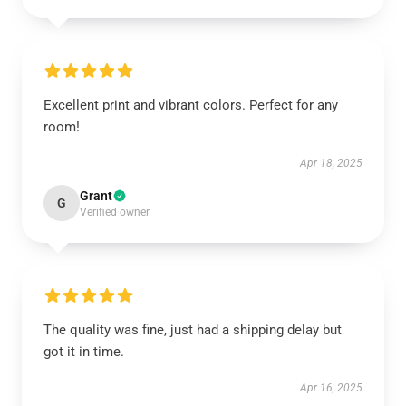
Excellent print and vibrant colors. Perfect for any
room!
Apr 18, 2025
Grant
G
Verified owner
The quality was fine, just had a shipping delay but
got it in time.
Apr 16, 2025