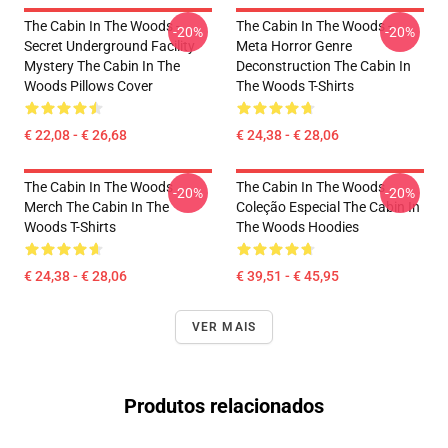
The Cabin In The Woods -
The Cabin In The Woods -
-20%
-20%
Secret Underground Facility
Meta Horror Genre
Mystery The Cabin In The
Deconstruction The Cabin In
Woods Pillows Cover
The Woods T-Shirts
€ 22,08 - € 26,68
€ 24,38 - € 28,06
The Cabin In The Woods
The Cabin In The Woods
-20%
-20%
Merch The Cabin In The
Coleção Especial The Cabin In
Woods T-Shirts
The Woods Hoodies
€ 24,38 - € 28,06
€ 39,51 - € 45,95
VER MAIS
Produtos relacionados