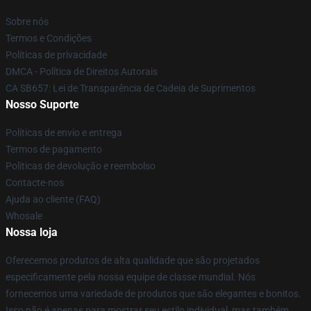
Sobre nós
Termos e Condições
Políticas de privacidade
DMCA - Política de Direitos Autorais
CA SB657: Lei de Transparência de Cadeia de Suprimentos
Nosso Suporte
Políticas de envio e entrega
Termos de pagamento
Políticas de devolução e reembolso
Contacte-nos
Ajuda ao cliente (FAQ)
Whosale
Nossa loja
Oferecemos produtos de alta qualidade que são projetados
especificamente pela nossa equipe de classe mundial. Nós
fornecemos uma variedade de produtos que são elegantes e bonitos.
Isso não é apenas para mostrar seu estilo individual, mas também