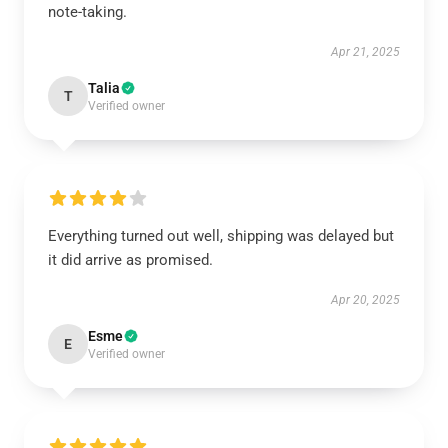
note-taking.
Apr 21, 2025
Talia
T
Verified owner
Everything turned out well, shipping was delayed but
it did arrive as promised.
Apr 20, 2025
Esme
E
Verified owner