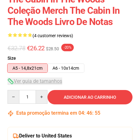
Coleção Merch The Cabin In
The Woods Livro De Notas
(4 customer reviews)
€32.78
€26.22
-20%
$28.50
Size
A5 - 14,8x21cm
A6 - 10x14cm
Ver guia de tamanhos
Quantity
ADICIONAR AO CARRINHO
Esta promoção termina em
04
:
46
:
54
Deliver to United States