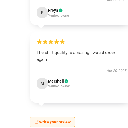
Apr 22, 2025
Freya
F
Verified owner
The shirt quality is amazing I would order
again
Apr 20, 2025
Marshall
M
Verified owner
Write your review