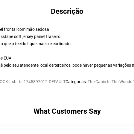
Descrição
nel frontal com mão sedosa
stane soft jersey painel traseiro
o que o tecido fique macio e cortinado
os EUA
ê pelo seu atendente local de terceiros, pode haver pequenas variações 
OCK-t-shirts-1745397012-DEFAULT
Categorias
:
The Cabin In The Woods T
What Customers Say