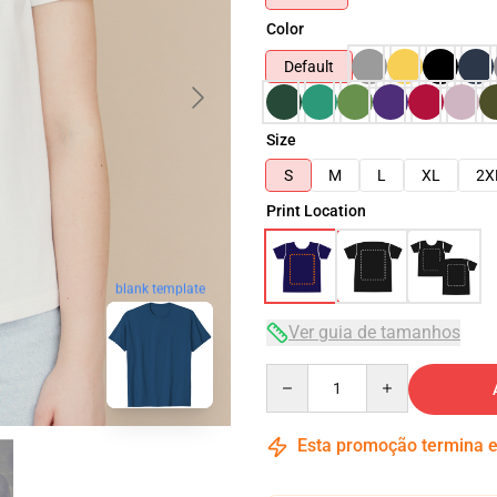
Color
Default
Size
S
M
L
XL
2X
Print Location
blank template
Ver guia de tamanhos
Quantity
Esta promoção termina