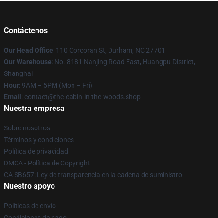
Contáctenos
Our Head Office
: 110 Corcoran St, Durham, NC 27701
Our Warehouse
: No. 8181 Nanjing Road East, Huangpu District,
Shanghai
Hour
: 9AM – 5PM (Mon – Fri)
Email
: contact@the-cabin-in-the-woods.shop
Nuestra empresa
Sobre nosotros
Términos y condiciones
Política de privacidad
DMCA - Política de Copyright
CA SB657: Ley de transparencia en la cadena de suministro
Nuestro apoyo
Políticas de envío
Condiciones de pago