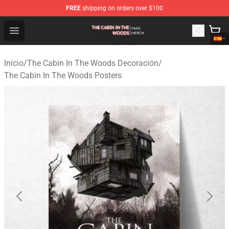
FREE
shipping on orders over $100
The Cabin In The Woods Shop - Official The Cabin In T
Open menu
Inicio
/
The Cabin In The Woods Decoración
/
The Cabin In The Woods Posters