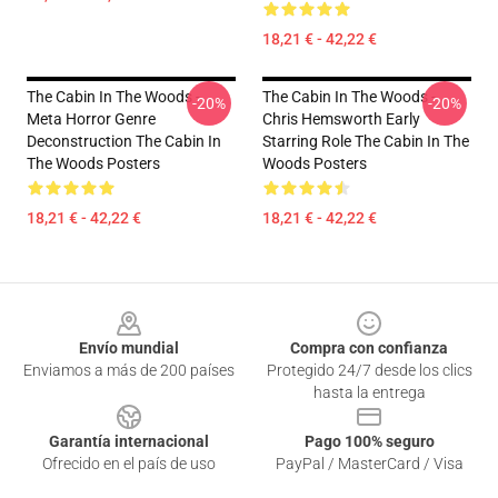
18,21 € - 42,22 €
The Cabin In The Woods -
The Cabin In The Woods -
-20%
-20%
Meta Horror Genre
Chris Hemsworth Early
Deconstruction The Cabin In
Starring Role The Cabin In The
The Woods Posters
Woods Posters
18,21 € - 42,22 €
18,21 € - 42,22 €
Footer
Envío mundial
Compra con confianza
Enviamos a más de 200 países
Protegido 24/7 desde los clics
hasta la entrega
Garantía internacional
Pago 100% seguro
Ofrecido en el país de uso
PayPal / MasterCard / Visa