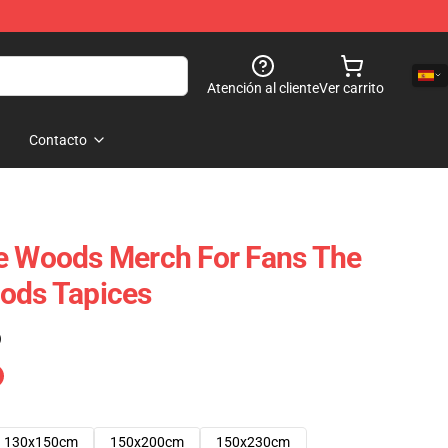
Atención al cliente
Ver carrito
Contacto
he Woods Merch For Fans The
ods Tapices
)
130x150cm
150x200cm
150x230cm