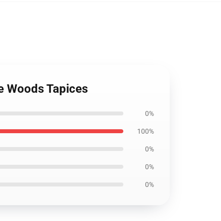
he Woods Tapices
0%
100%
0%
0%
0%