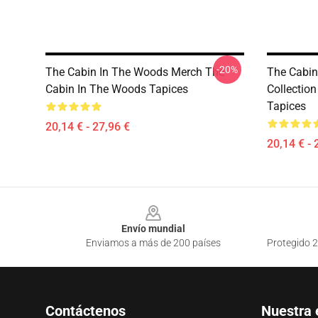
-20%
The Cabin In The Woods Merch The
The Cabin
Cabin In The Woods Tapices
Collectio
Tapices
20,14 € - 27,96 €
20,14 € - 
Footer
Envío mundial
Enviamos a más de 200 países
Protegido 2
Contáctenos
Nuestra