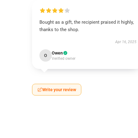
Bought as a gift, the recipient praised it highly,
thanks to the shop.
Apr 16, 2025
Owen
O
Verified owner
Write your review