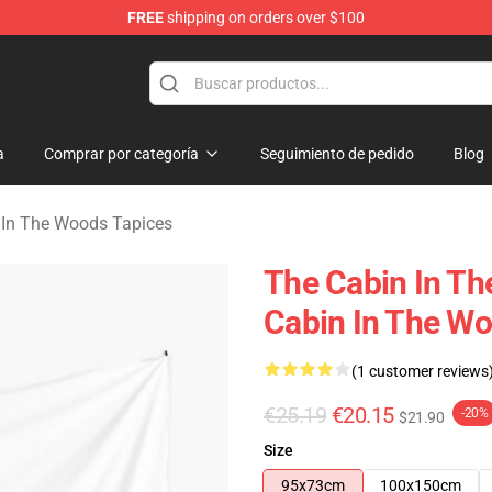
FREE
shipping on orders over $100
 The Woods Merchandise Store
a
Comprar por categoría
Seguimiento de pedido
Blog
 In The Woods Tapices
The Cabin In T
Cabin In The Wo
(1 customer reviews
€25.19
€20.15
-20%
$21.90
Size
95x73cm
100x150cm