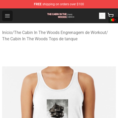
FREE
shipping on orders over $100
The Cabin In The Woods Shop - Official The Cabin In T
Open menu
Início
/
The Cabin In The Woods Engrenagem de Workout
/
The Cabin In The Woods Tops de tanque