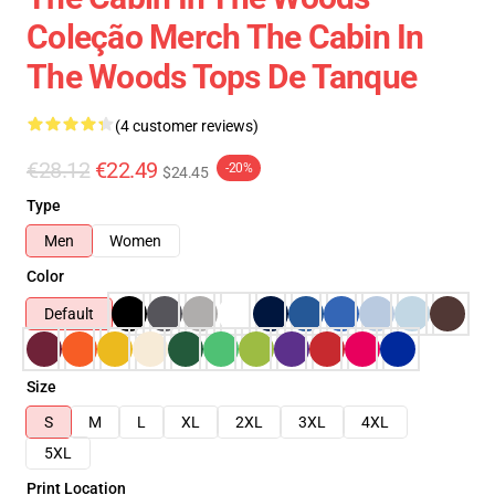
Coleção Merch The Cabin In
The Woods Tops De Tanque
(4 customer reviews)
€28.12
€22.49
-20%
$24.45
Type
Men
Women
Color
Default
Size
S
M
L
XL
2XL
3XL
4XL
5XL
Print Location