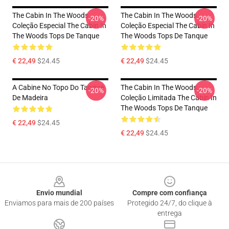
The Cabin In The Woods
The Cabin In The Woods
-20%
-20%
Coleção Especial The Cabin In
Coleção Especial The Cabin In
The Woods Tops De Tanque
The Woods Tops De Tanque
€ 22,49
$24.45
€ 22,49
$24.45
A Cabine No Topo Do Tanque
The Cabin In The Woods
-20%
-20%
De Madeira
Coleção Limitada The Cabin In
The Woods Tops De Tanque
€ 22,49
$24.45
€ 22,49
$24.45
Footer
Envio mundial
Compre com confiança
Enviamos para mais de 200 países
Protegido 24/7, do clique à
entrega