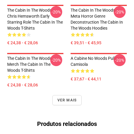
The Cabin In The Woods -
The Cabin In The Woods -
-20%
-20%
Chris Hemsworth Early
Meta Horror Genre
Starring Role The Cabin In The
Deconstruction The Cabin In
Woods T-Shirts
The Woods Hoodies
€ 24,38 - € 28,06
€ 39,51 - € 45,95
The Cabin In The Woods
A Cabine No Woods Pullover
-20%
-20%
Merch The Cabin In The
Camisola
Woods T-Shirts
€ 37,67 - € 44,11
€ 24,38 - € 28,06
VER MAIS
Produtos relacionados