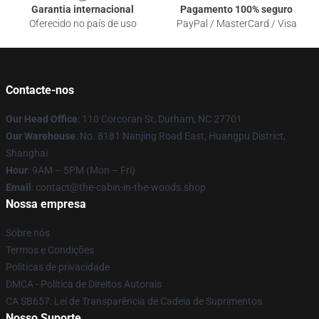
Garantia internacional
Pagamento 100% seguro
Oferecido no país de uso
PayPal / MasterCard / Visa
Contacte-nos
Our Head Office
: 110 Corcoran St, Durham, NC 27701
Our Warehouse
: No. 8181 Nanjing Road East, Huangpu District,
Shanghai
Hour
: 9AM – 5PM (Mon – Fri)
Email
: contact@the-cabin-in-the-woods.shop
Nossa empresa
Sobre nós
Termos e Condições
Políticas de privacidade
DMCA - Política de Direitos Autorais
CA SB657: Lei de Transparência de Cadeia de Suprimentos
Nosso Suporte