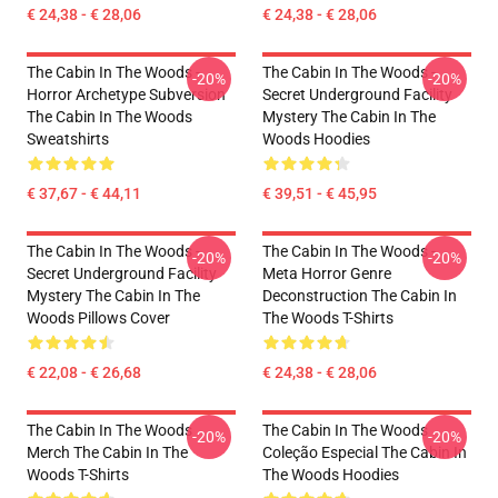
€ 24,38 - € 28,06
€ 24,38 - € 28,06
The Cabin In The Woods -
The Cabin In The Woods -
-20%
-20%
Horror Archetype Subversion
Secret Underground Facility
The Cabin In The Woods
Mystery The Cabin In The
Sweatshirts
Woods Hoodies
€ 37,67 - € 44,11
€ 39,51 - € 45,95
The Cabin In The Woods -
The Cabin In The Woods -
-20%
-20%
Secret Underground Facility
Meta Horror Genre
Mystery The Cabin In The
Deconstruction The Cabin In
Woods Pillows Cover
The Woods T-Shirts
€ 22,08 - € 26,68
€ 24,38 - € 28,06
The Cabin In The Woods
The Cabin In The Woods
-20%
-20%
Merch The Cabin In The
Coleção Especial The Cabin In
Woods T-Shirts
The Woods Hoodies