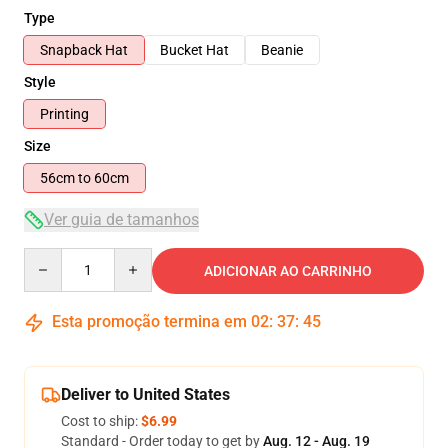
Type
Snapback Hat
Bucket Hat
Beanie
Style
Printing
Size
56cm to 60cm
Ver guia de tamanhos
Quantity
ADICIONAR AO CARRINHO
Esta promoção termina em
02
:
37
:
45
Deliver to United States
Cost to ship:
$6.99
Standard - Order today to get by
Aug. 12 - Aug. 19