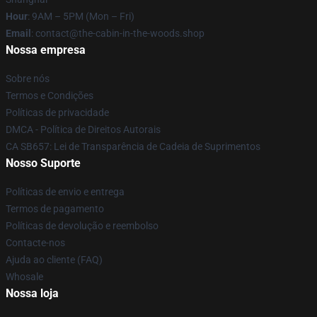
Hour
: 9AM – 5PM (Mon – Fri)
Email
: contact@the-cabin-in-the-woods.shop
Nossa empresa
Sobre nós
Termos e Condições
Políticas de privacidade
DMCA - Política de Direitos Autorais
CA SB657: Lei de Transparência de Cadeia de Suprimentos
Nosso Suporte
Políticas de envio e entrega
Termos de pagamento
Políticas de devolução e reembolso
Contacte-nos
Ajuda ao cliente (FAQ)
Whosale
Nossa loja