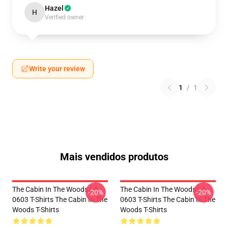
Hazel
H
Verified owner
Write your review
1
/
1
Mais vendidos produtos
The Cabin In The Woods LA
The Cabin In The Woods LA
-20%
-20%
0603 T-Shirts The Cabin In The
0603 T-Shirts The Cabin In The
Woods T-Shirts
Woods T-Shirts