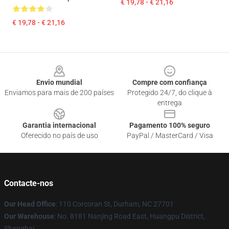
€ 19,78 - € 21,16
€ 19,78 - € 21,16
Footer
Envio mundial
Compre com confiança
Enviamos para mais de 200 países
Protegido 24/7, do clique à
entrega
Garantia internacional
Pagamento 100% seguro
Oferecido no país de uso
PayPal / MasterCard / Visa
Contacte-nos
Our Head Office
: 110 Corcoran St, Durham, NC 27701
Our Warehouse
: No. 8181 Nanjing Road East, Huangpu District,
Shanghai