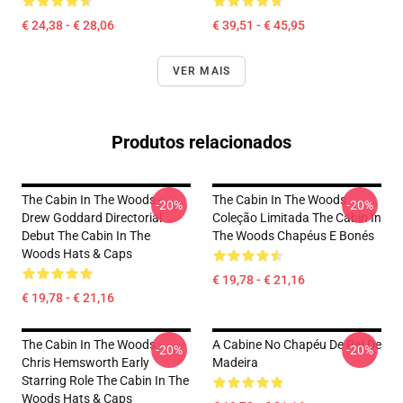
€ 24,38 - € 28,06
€ 39,51 - € 45,95
VER MAIS
Produtos relacionados
The Cabin In The Woods -
The Cabin In The Woods
-20%
-20%
Drew Goddard Directorial
Coleção Limitada The Cabin In
Debut The Cabin In The
The Woods Chapéus E Bonés
Woods Hats & Caps
€ 19,78 - € 21,16
€ 19,78 - € 21,16
The Cabin In The Woods -
A Cabine No Chapéu De Pai De
-20%
-20%
Chris Hemsworth Early
Madeira
Starring Role The Cabin In The
Woods Hats & Caps