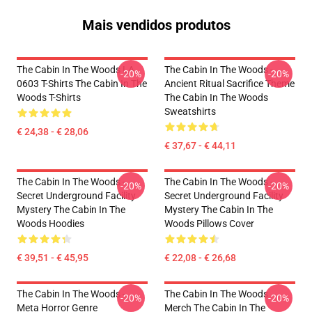
Mais vendidos produtos
The Cabin In The Woods LA
The Cabin In The Woods -
-20%
-20%
0603 T-Shirts The Cabin In The
Ancient Ritual Sacrifice Theme
Woods T-Shirts
The Cabin In The Woods
Sweatshirts
€ 24,38 - € 28,06
€ 37,67 - € 44,11
The Cabin In The Woods -
The Cabin In The Woods -
-20%
-20%
Secret Underground Facility
Secret Underground Facility
Mystery The Cabin In The
Mystery The Cabin In The
Woods Hoodies
Woods Pillows Cover
€ 39,51 - € 45,95
€ 22,08 - € 26,68
The Cabin In The Woods -
The Cabin In The Woods
-20%
-20%
Meta Horror Genre
Merch The Cabin In The