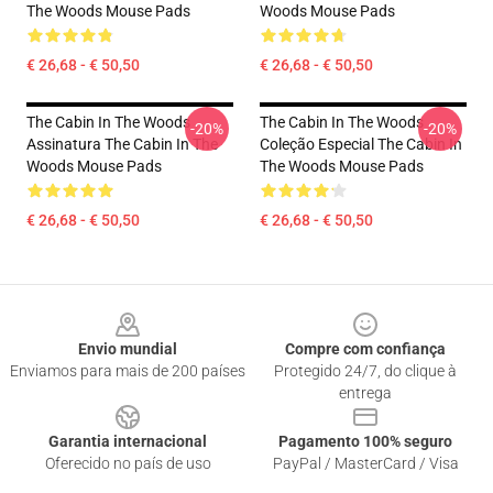
The Woods Mouse Pads
Woods Mouse Pads
€ 26,68 - € 50,50
€ 26,68 - € 50,50
The Cabin In The Woods
The Cabin In The Woods
-20%
-20%
Assinatura The Cabin In The
Coleção Especial The Cabin In
Woods Mouse Pads
The Woods Mouse Pads
€ 26,68 - € 50,50
€ 26,68 - € 50,50
Footer
Envio mundial
Compre com confiança
Enviamos para mais de 200 países
Protegido 24/7, do clique à
entrega
Garantia internacional
Pagamento 100% seguro
Oferecido no país de uso
PayPal / MasterCard / Visa