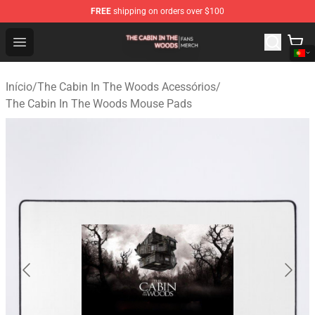
FREE
shipping on orders over $100
The Cabin In The Woods Shop - Official The Cabin In T
Open menu
Início
/
The Cabin In The Woods Acessórios
/
The Cabin In The Woods Mouse Pads