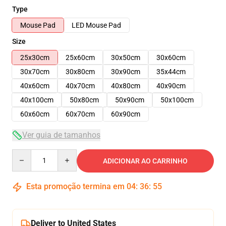
Type
Mouse Pad
LED Mouse Pad
Size
25x30cm
25x60cm
30x50cm
30x60cm
30x70cm
30x80cm
30x90cm
35x44cm
40x60cm
40x70cm
40x80cm
40x90cm
40x100cm
50x80cm
50x90cm
50x100cm
60x60cm
60x70cm
60x90cm
Ver guia de tamanhos
Quantity
ADICIONAR AO CARRINHO
Esta promoção termina em
04
:
36
:
54
Deliver to United States