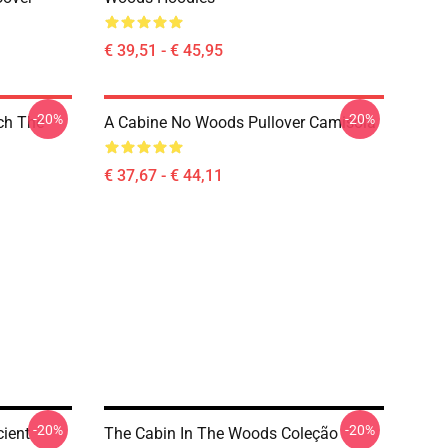
€ 39,51 - € 45,95
-20%
-20%
ch The
A Cabine No Woods Pullover Camisola
€ 37,67 - € 44,11
-20%
-20%
cient
The Cabin In The Woods Coleção