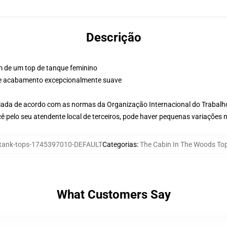
Descrição
m de um top de tanque feminino
 e acabamento excepcionalmente suave
aliada de acordo com as normas da Organização Internacional do Trabalh
ê pelo seu atendente local de terceiros, pode haver pequenas variações 
ank-tops-1745397010-DEFAULT
Categorias
:
The Cabin In The Woods To
What Customers Say