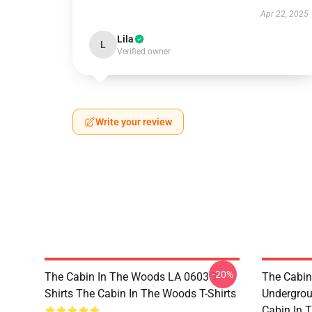
Apr 22, 2025
Lila
L
Verified owner
Write your review
-20%
The Cabin In The Woods LA 0603 T-
The Cabin
Shirts The Cabin In The Woods T-Shirts
Undergrou
Cabin In 