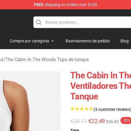
FREE
shipping on orders over $100
 The Woods Merchandise Store
Compre por categoria
Rastreamento de pedido
Blog
ut
/
The Cabin In The Woods Tops de tanque
The Cabin In T
Ventiladores Th
Tanque
(3 customer reviews
€28.12
€22.49
-20%
$24.45
Type