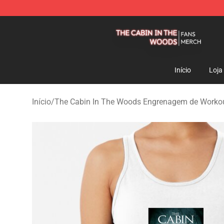
The Cabin In The Woods Shop - Official The Cabin In
Início
Loja
Início
/
The Cabin In The Woods Engrenagem de Worko