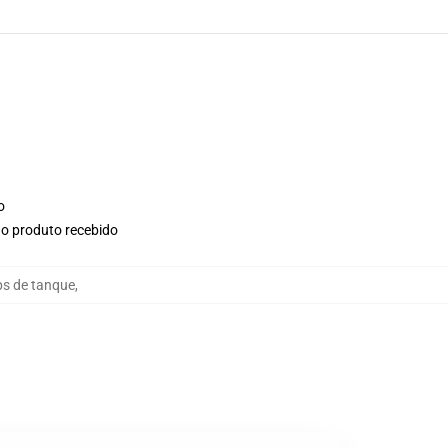
o
no produto recebido
ps de tanque
,