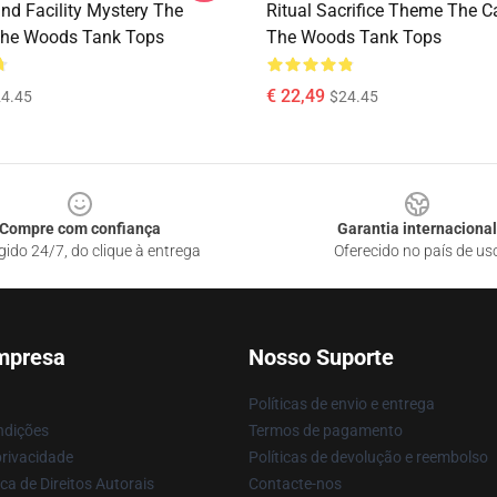
nd Facility Mystery The
Ritual Sacrifice Theme The C
The Woods Tank Tops
The Woods Tank Tops
€ 22,49
4.45
$24.45
Compre com confiança
Garantia internacional
gido 24/7, do clique à entrega
Oferecido no país de us
mpresa
Nosso Suporte
Políticas de envio e entrega
ndições
Termos de pagamento
privacidade
Políticas de devolução e reembolso
ca de Direitos Autorais
Contacte-nos