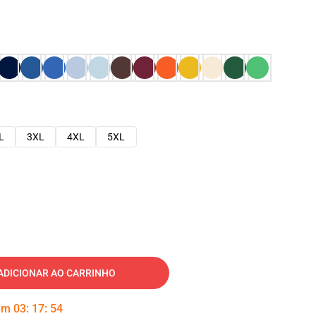
L
3XL
4XL
5XL
ADICIONAR AO CARRINHO
 em
03
:
17
:
53