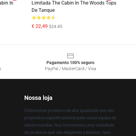
abin In
Limitada The Cabin In The Woods Tops
De Tanque
€ 22,49
$24.45
Pagamento 100% seguro
o
PayPal / MasterCard / Visa
Nossa loja
Oferecemos produtos de alta qualidade que são
projetados especificamente pela nossa equipe de
classe mundial. Nós fornecemos uma variedade
de produtos que são elegantes e bonitos. Isso