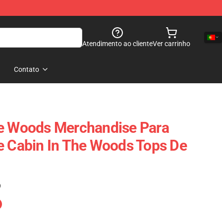
Atendimento ao cliente
Ver carrinho
Contato
he Woods Merchandise Para
e Cabin In The Woods Tops De
)