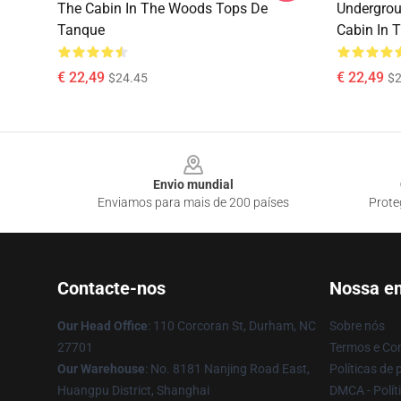
The Cabin In The Woods Tops De
Undergrou
Tanque
Cabin In 
€ 22,49
€ 22,49
$24.45
$2
Footer
Envio mundial
Enviamos para mais de 200 países
Prote
Contacte-nos
Nossa e
Our Head Office
: 110 Corcoran St, Durham, NC
Sobre nós
27701
Termos e Co
Our Warehouse
: No. 8181 Nanjing Road East,
Políticas de 
Huangpu District, Shanghai
DMCA - Políti