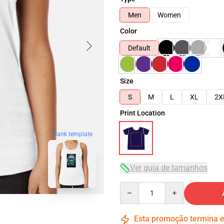
Men
Women
Color
Default
Size
S
M
L
XL
2X
Print Location
blank template
Ver guia de tamanhos
Quantity
Esta promoção termina