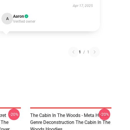
Apr 17, 2025
Aaron
A
Verified owner
1
/
1
-20%
-20%
ret
The Cabin In The Woods - Meta Horror
 The
Genre Deconstruction The Cabin In The
Cover
Woods Hoodies