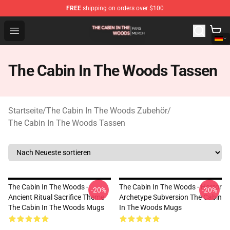
FREE
shipping on orders over $100
The Cabin In The Woods Shop - Official The Cabin In T
Open menu
The Cabin In The Woods Tassen
Startseite
/
The Cabin In The Woods Zubehör
/
The Cabin In The Woods Tassen
The Cabin In The Woods -
The Cabin In The Woods - Horror
-20%
-20%
Ancient Ritual Sacrifice Theme
Archetype Subversion The Cabin
The Cabin In The Woods Mugs
In The Woods Mugs