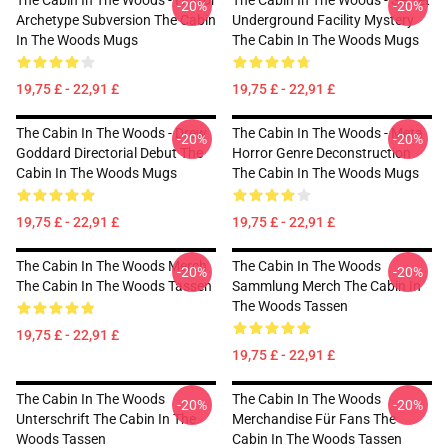
The Cabin In The Woods - Horror
The Cabin In The Woods - Secret
-20%
-20%
Archetype Subversion The Cabin
Underground Facility Mystery
In The Woods Mugs
The Cabin In The Woods Mugs
19,75 £ - 22,91 £
19,75 £ - 22,91 £
The Cabin In The Woods - Drew
The Cabin In The Woods - Meta
-20%
-20%
Goddard Directorial Debut The
Horror Genre Deconstruction
Cabin In The Woods Mugs
The Cabin In The Woods Mugs
19,75 £ - 22,91 £
19,75 £ - 22,91 £
The Cabin In The Woods Merch
The Cabin In The Woods
-20%
-20%
The Cabin In The Woods Tassen
Sammlung Merch The Cabin In
The Woods Tassen
19,75 £ - 22,91 £
19,75 £ - 22,91 £
The Cabin In The Woods
The Cabin In The Woods
-20%
-20%
Unterschrift The Cabin In The
Merchandise Für Fans The
Woods Tassen
Cabin In The Woods Tassen