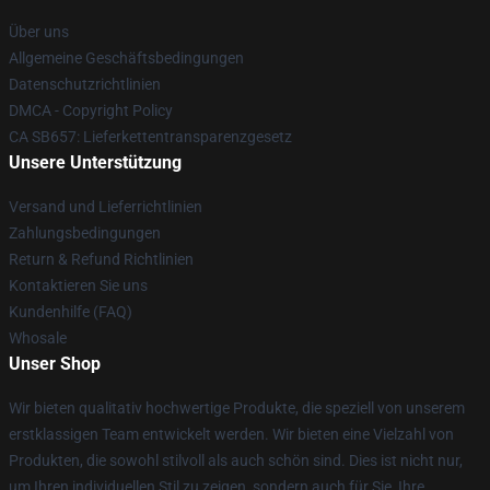
Über uns
Allgemeine Geschäftsbedingungen
Datenschutzrichtlinien
DMCA - Copyright Policy
CA SB657: Lieferkettentransparenzgesetz
Unsere Unterstützung
Versand und Lieferrichtlinien
Zahlungsbedingungen
Return & Refund Richtlinien
Kontaktieren Sie uns
Kundenhilfe (FAQ)
Whosale
Unser Shop
Wir bieten qualitativ hochwertige Produkte, die speziell von unserem
erstklassigen Team entwickelt werden. Wir bieten eine Vielzahl von
Produkten, die sowohl stilvoll als auch schön sind. Dies ist nicht nur,
um Ihren individuellen Stil zu zeigen, sondern auch für Sie, Ihre