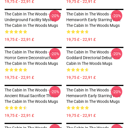
19,75 £ - 22,91 £
19,75 £ - 22,91 £
The Cabin In The Woods - Secret
The Cabin In The Woods - Chris
-20%
-20%
Underground Facility Mystery
Hemsworth Early Starring Role
The Cabin In The Woods Mugs
The Cabin In The Woods Mugs
19,75 £ - 22,91 £
19,75 £ - 22,91 £
The Cabin In The Woods - Meta
The Cabin In The Woods - Drew
-20%
-20%
Horror Genre Deconstruction
Goddard Directorial Debut The
The Cabin In The Woods Mugs
Cabin In The Woods Mugs
19,75 £ - 22,91 £
19,75 £ - 22,91 £
The Cabin In The Woods -
The Cabin In The Woods - Chris
-20%
-20%
Ancient Ritual Sacrifice Theme
Hemsworth Early Starring Role
The Cabin In The Woods Mugs
The Cabin In The Woods Mugs
19,75 £ - 22,91 £
19,75 £ - 22,91 £