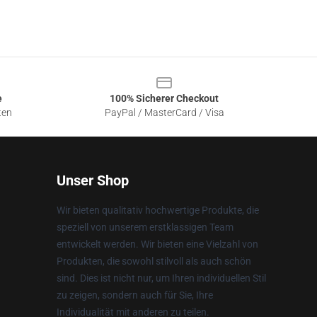
e
100% Sicherer Checkout
ten
PayPal / MasterCard / Visa
Unser Shop
Wir bieten qualitativ hochwertige Produkte, die
speziell von unserem erstklassigen Team
entwickelt werden. Wir bieten eine Vielzahl von
Produkten, die sowohl stilvoll als auch schön
sind. Dies ist nicht nur, um Ihren individuellen Stil
zu zeigen, sondern auch für Sie, Ihre
Individualität mit anderen zu teilen.