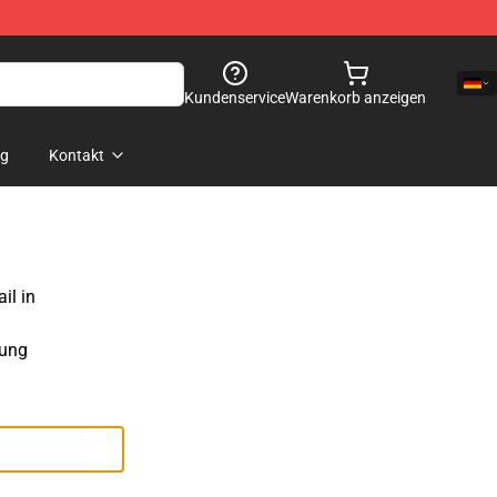
Kundenservice
Warenkorb anzeigen
og
Kontakt
il in
sung