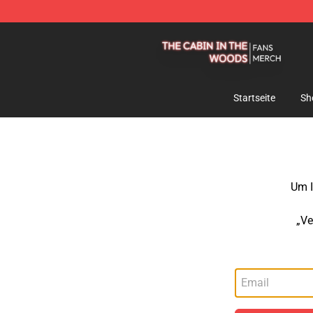
The Cabin In The Woods Shop - Official The Cabin In
Startseite
Sh
Um I
„Ve