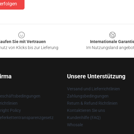
erfolgen
aufen Sie mit Vertrauen
Internationale Garanti
utz von Klicks bis zur Lieferung
Im Nutzungsland angebo
irma
Unsere Unterstützung
Versand und Lieferrichtlinien
Geschäftsbedingungen
Zahlungsbedingungen
ichtlinien
Return & Refund Richtlinien
ight Policy
Kontaktieren Sie uns
eferkettentransparenzgesetz
Kundenhilfe (FAQ)
Whosale