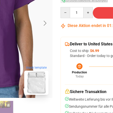
Quantity
Diese Aktion endet in
01
Deliver to United States
Cost to ship:
$6.99
Standard - Order today to g
blank template
Production
Today
Sichere Transaktion
Weltweite Lieferung bis vor I
Sendungsnummer für alle Pak