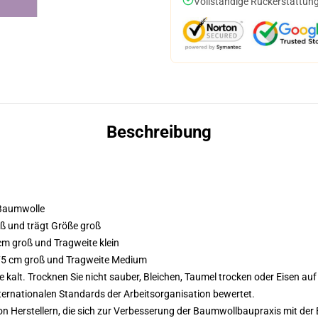
Vollständige Rückerstattung
Beschreibung
 Baumwolle
oß und trägt Größe groß
 cm groß und Tragweite klein
 175 cm groß und Tragweite Medium
alt. Trocknen Sie nicht sauber, Bleichen, Taumel trocken oder Eisen au
nternationalen Standards der Arbeitsorganisation bewertet.
n Herstellern, die sich zur Verbesserung der Baumwollbaupraxis mit der Be