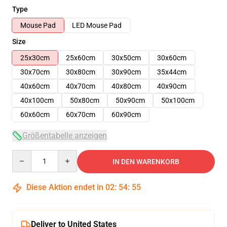
Type
Mouse Pad
LED Mouse Pad
Size
25x30cm
25x60cm
30x50cm
30x60cm
30x70cm
30x80cm
30x90cm
35x44cm
40x60cm
40x70cm
40x80cm
40x90cm
40x100cm
50x80cm
50x90cm
50x100cm
60x60cm
60x70cm
60x90cm
Größentabelle anzeigen
Quantity
IN DEN WARENKORB
Diese Aktion endet in
02
:
54
:
54
Deliver to United States