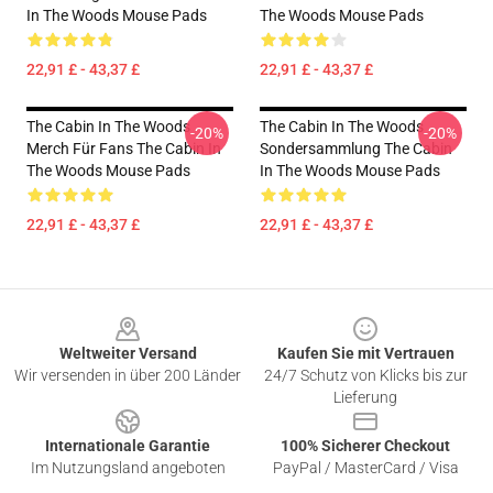
In The Woods Mouse Pads
The Woods Mouse Pads
22,91 £ - 43,37 £
22,91 £ - 43,37 £
The Cabin In The Woods
The Cabin In The Woods
-20%
-20%
Merch Für Fans The Cabin In
Sondersammlung The Cabin
The Woods Mouse Pads
In The Woods Mouse Pads
22,91 £ - 43,37 £
22,91 £ - 43,37 £
Footer
Weltweiter Versand
Kaufen Sie mit Vertrauen
Wir versenden in über 200 Länder
24/7 Schutz von Klicks bis zur
Lieferung
Internationale Garantie
100% Sicherer Checkout
Im Nutzungsland angeboten
PayPal / MasterCard / Visa