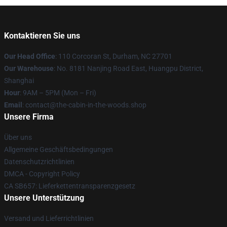
Kontaktieren Sie uns
Our Head Office
: 110 Corcoran St, Durham, NC 27701
Our Warehouse
: No. 8181 Nanjing Road East, Huangpu District,
Shanghai
Hour
: 9AM – 5PM (Mon – Fri)
Email
: contact@the-cabin-in-the-woods.shop
Unsere Firma
Über uns
Allgemeine Geschäftsbedingungen
Datenschutzrichtlinien
DMCA - Copyright Policy
CA SB657: Lieferkettentransparenzgesetz
Unsere Unterstützung
Versand und Lieferrichtlinien