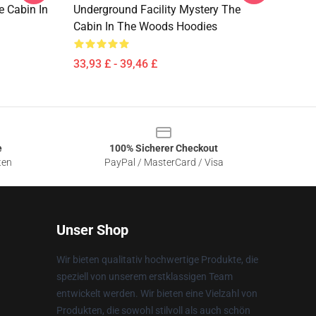
e Cabin In
Underground Facility Mystery The
Cabin In The Woods Hoodies
33,93 £ - 39,46 £
e
100% Sicherer Checkout
ten
PayPal / MasterCard / Visa
Unser Shop
Wir bieten qualitativ hochwertige Produkte, die
speziell von unserem erstklassigen Team
entwickelt werden. Wir bieten eine Vielzahl von
Produkten, die sowohl stilvoll als auch schön