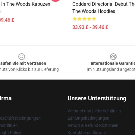
 In The Woods Kapuzen
Goddard Directorial Debut Th
The Woods Hoodies
39,46 £
33,93 £ - 39,46 £
aufen Sie mit Vertrauen
Internationale Garanti
utz von Klicks bis zur Lieferung
Im Nutzungsland angebo
irma
Unsere Unterstützung
Versand und Lieferrichtlinien
Geschäftsbedingungen
Zahlungsbedingungen
ichtlinien
Return & Refund Richtlinien
ight Policy
Kontaktieren Sie uns