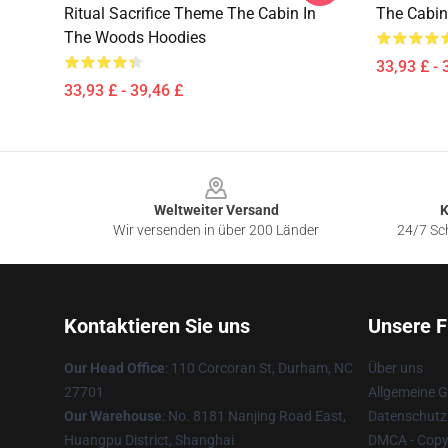
Ritual Sacrifice Theme The Cabin In
The Cabin
The Woods Hoodies
33,93 £ - 
33,93 £ - 39,46 £
Footer
Weltweiter Versand
K
Wir versenden in über 200 Länder
24/7 Sch
Kontaktieren Sie uns
Unsere F
Our Head Office
: 110 Corcoran St, Durham, NC
Über uns
27701
Allgemeine 
Our Warehouse
: No. 8181 Nanjing Road East,
Datenschutzr
Huangpu District, Shanghai
DMCA - Copyr