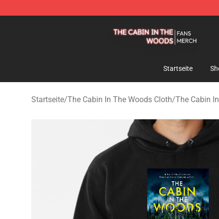
The Cabin In The Woods Shop - Official The Cabin In
Startseite
Sh
Startseite
/
The Cabin In The Woods Cloth
/
The Cabin I