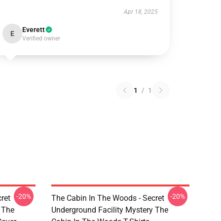
Apr 18, 2025
Everett
E
Verified owner
1
/
1
-20%
-20%
ret
The Cabin In The Woods - Secret
 The
Underground Facility Mystery The