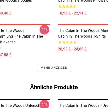
The Woods Hoodies
Cabin In The Woods Pillows 
39,46 £
18,96 £ - 22,91 £
-20%
 In The Woods
The Cabin In The Woods Mer
mmlung The Cabin In The
Cabin In The Woods T-Shirts
ßigkeiten
20,93 £ - 24,09 £
37,88 £
MEHR ANZEIGEN
Ähnliche Produkte
-20%
 In The Woods Unterschrift
The Cabin In The Woods - Dr