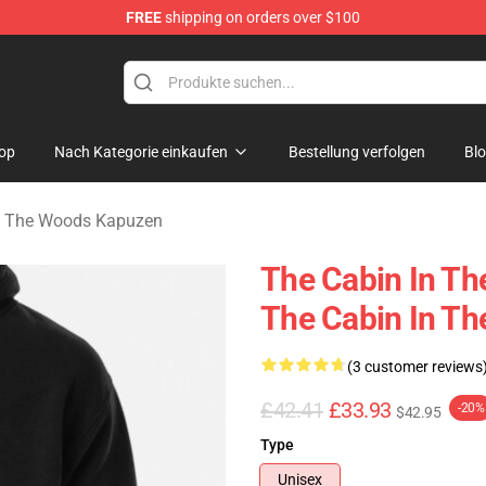
FREE
shipping on orders over $100
 The Woods Merchandise Store
op
Nach Kategorie einkaufen
Bestellung verfolgen
Bl
n The Woods Kapuzen
The Cabin In T
The Cabin In T
(3 customer reviews
£42.41
£33.93
-20%
$42.95
Type
Unisex