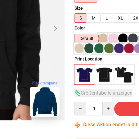
Size
S
M
L
XL
2X
Color
Default
Print Location
blank template
Größentabelle anzeigen
Quantity
Diese Aktion endet in
00