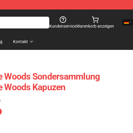
Kundenservice
Warenkorb anzeigen
og
Kontakt
he Woods Sondersammlung
he Woods Kapuzen
)