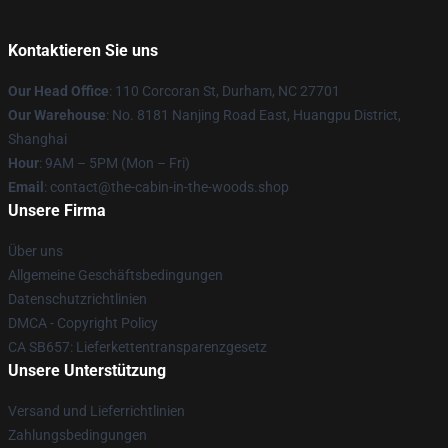
Kontaktieren Sie uns
Our Head Office
: 110 Corcoran St, Durham, NC 27701
Our Warehouse
: No. 8181 Nanjing Road East, Huangpu District,
Shanghai
Hour
: 9AM – 5PM (Mon – Fri)
Email
: contact@the-cabin-in-the-woods.shop
Unsere Firma
Über uns
Allgemeine Geschäftsbedingungen
Datenschutzrichtlinien
DMCA - Copyright Policy
CA SB657: Lieferkettentransparenzgesetz
Unsere Unterstützung
Versand und Lieferrichtlinien
Zahlungsbedingungen