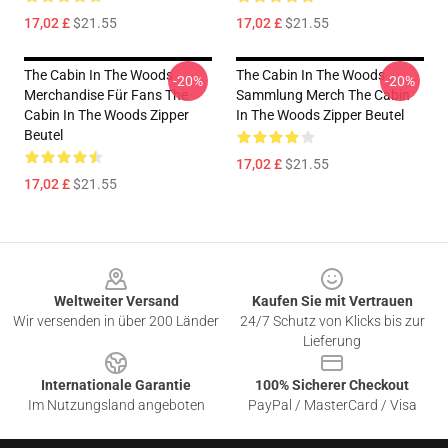
17,02 £
$21.55
17,02 £
$21.55
The Cabin In The Woods
The Cabin In The Woods
-20%
-20%
Merchandise Für Fans The
Sammlung Merch The Cabin
Cabin In The Woods Zipper
In The Woods Zipper Beutel
Beutel
17,02 £
$21.55
17,02 £
$21.55
Footer
Weltweiter Versand
Kaufen Sie mit Vertrauen
Wir versenden in über 200 Länder
24/7 Schutz von Klicks bis zur
Lieferung
Internationale Garantie
100% Sicherer Checkout
Im Nutzungsland angeboten
PayPal / MasterCard / Visa