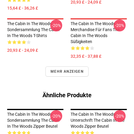
20,93 £ - 24,09 £
15,64 £ - 36,26 £
The Cabin In The Woods
The Cabin In The Woods
-20%
-20%
Sondersammlung The Cabin
Merchandise Für Fans The
In The Woods T-Shirts
Cabin In The Woods
Süßigkeiten
20,93 £ - 24,09 £
32,35 £ - 37,88 £
MEHR ANZEIGEN
Ähnliche Produkte
The Cabin In The Woods
The Cabin In The Woods
-20%
-20%
Sondersammlung The Cabin
Unterschrift The Cabin In The
In The Woods Zipper Beutel
Woods Zipper Beutel