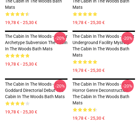
The Cabin In The Woods Bath
The Cabin In The Woods Bath
Mats
Mats
19,78 € - 25,30 €
19,78 € - 25,30 €
The Cabin In The Woods - Horror
The Cabin In The Woods - Secret
-20%
-20%
Archetype Subversion The Cabin
Underground Facility Mystery
In The Woods Bath Mats
The Cabin In The Woods Bath
Mats
19,78 € - 25,30 €
19,78 € - 25,30 €
The Cabin In The Woods - Drew
The Cabin In The Woods - Meta
-20%
-20%
Goddard Directorial Debut The
Horror Genre Deconstruction
Cabin In The Woods Bath Mats
The Cabin In The Woods Bath
Mats
19,78 € - 25,30 €
19,78 € - 25,30 €