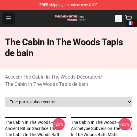
FREE
shipping on orders over $100
The Cabin In The Woods Shop - Official The Cabin In T
Open menu
The Cabin In The Woods Tapis
de bain
Accueil
/
The Cabin In The Woods Décoration
/
The Cabin In The Woods Tapis de bain
The Cabin In The Woods -
The Cabin In The Woods - Horror
-20%
-20%
Ancient Ritual Sacrifice Theme
Archetype Subversion The Cabin
The Cabin In The Woods Bath
In The Woods Bath Mats