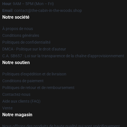
Hour
: 9AM – 5PM (Mon – Fri)
Email
: contact@the-cabin-in-the-woods.shop
Notre société
À propos de nous
Conditions générales
Politiques de confidentialité
DMCA - Politique sur le droit d'auteur
C.A. SB657 : Loi sur la transparence de la chaîne d'approvisionnement
Notre soutien
Politiques d'expédition et de livraison
Conditions de paiement
Politiques de retour et de remboursement
Contactez-nous
Aide aux clients (FAQ)
Vente
Notre magasin
Nous offrons des produits de haute qualité qui sont spécifiquement