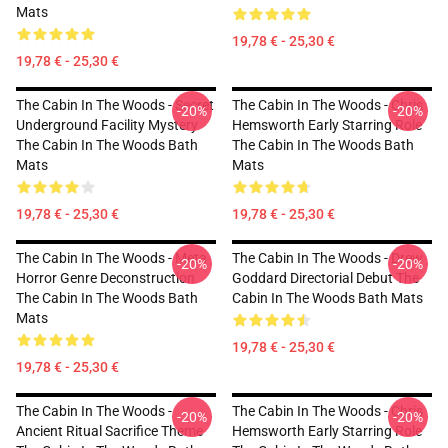
Mats
19,78 € - 25,30 €
19,78 € - 25,30 €
The Cabin In The Woods - Secret
The Cabin In The Woods - Chris
-20%
-20%
Underground Facility Mystery
Hemsworth Early Starring Role
The Cabin In The Woods Bath
The Cabin In The Woods Bath
Mats
Mats
19,78 € - 25,30 €
19,78 € - 25,30 €
The Cabin In The Woods - Meta
The Cabin In The Woods - Drew
-20%
-20%
Horror Genre Deconstruction
Goddard Directorial Debut The
The Cabin In The Woods Bath
Cabin In The Woods Bath Mats
Mats
19,78 € - 25,30 €
19,78 € - 25,30 €
The Cabin In The Woods -
The Cabin In The Woods - Chris
-20%
-20%
Ancient Ritual Sacrifice Theme
Hemsworth Early Starring Role