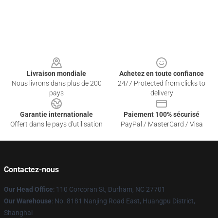
Footer
Livraison mondiale
Achetez en toute confiance
Nous livrons dans plus de 200
24/7 Protected from clicks to
pays
delivery
Garantie internationale
Paiement 100% sécurisé
Offert dans le pays d'utilisation
PayPal / MasterCard / Visa
Contactez-nous
Our Head Office
: 110 Corcoran St, Durham, NC 27701
Our Warehouse
: No. 8181 Nanjing Road East, Huangpu District,
Shanghai