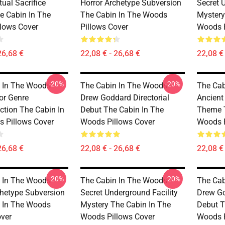
tual Sacrifice
Horror Archetype Subversion
Secret 
 Cabin In The
The Cabin In The Woods
Mystery
lows Cover
Pillows Cover
Woods P
26,68 €
22,08 € - 26,68 €
22,08 € 
-20%
-20%
 In The Woods -
The Cabin In The Woods -
The Cab
or Genre
Drew Goddard Directorial
Ancient 
ction The Cabin In
Debut The Cabin In The
Theme T
 Pillows Cover
Woods Pillows Cover
Woods P
26,68 €
22,08 € - 26,68 €
22,08 € 
-20%
-20%
 In The Woods -
The Cabin In The Woods -
The Cab
chetype Subversion
Secret Underground Facility
Drew Go
 In The Woods
Mystery The Cabin In The
Debut T
over
Woods Pillows Cover
Woods P