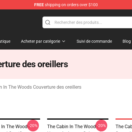
FREE
shipping on orders over $100
 The Woods Merchandise Store
tique
Acheter par catégorie
Suivi de commande
Blog
ture des oreillers
n In The Woods Couverture des oreillers
-20%
-20%
 In The Woods -
The Cabin In The Woods -
The Cab