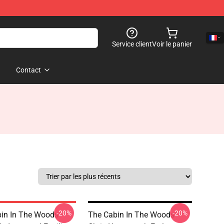
Service client
Voir le panier
Contact
-20%
-20%
in In The Woods -
The Cabin In The Woods -