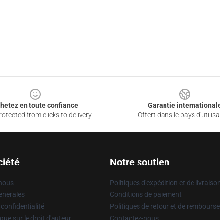
hetez en toute confiance
Garantie international
otected from clicks to delivery
Offert dans le pays d'utilisa
ciété
Notre soutien
 nous
Politiques d'expédition et de livraiso
énérales
Conditions de paiement
 confidentialité
Politiques de retour et de rembours
que sur le droit d'auteur
Contactez-nous