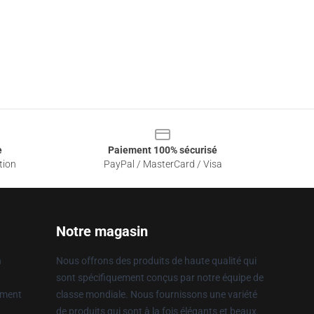
e
Paiement 100% sécurisé
tion
PayPal / MasterCard / Visa
Notre magasin
n
Nous offrons des produits de haute qualité qui
sont spécifiquement conçus par notre équipe de
ement
classe mondiale. Nous fournissons une variété
de produits qui sont à la fois élégants et beaux.