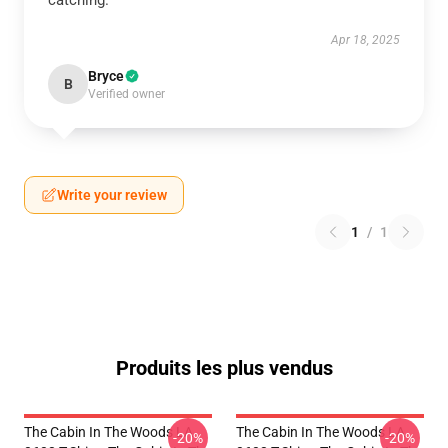
catching.
Apr 18, 2025
Bryce
B
Verified owner
Write your review
1
/
1
Produits les plus vendus
The Cabin In The Woods LA
The Cabin In The Woods LA
-20%
-20%