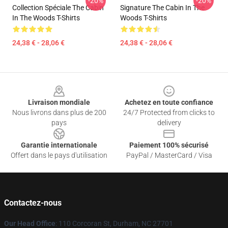
-20%
-20%
Collection Spéciale The Cabin
Signature The Cabin In The
In The Woods T-Shirts
Woods T-Shirts
24,38 € - 28,06 €
24,38 € - 28,06 €
Footer
Livraison mondiale
Achetez en toute confiance
Nous livrons dans plus de 200
24/7 Protected from clicks to
pays
delivery
Garantie internationale
Paiement 100% sécurisé
Offert dans le pays d'utilisation
PayPal / MasterCard / Visa
Contactez-nous
Our Head Office
: 110 Corcoran St, Durham, NC 27701