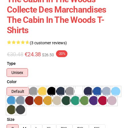
Collecte Des Marchandises
The Cabin In The Woods T-
Shirts
(3 customer reviews)
€30.48
€24.38
-20%
$26.50
Type
Unisex
Color
Default
Size