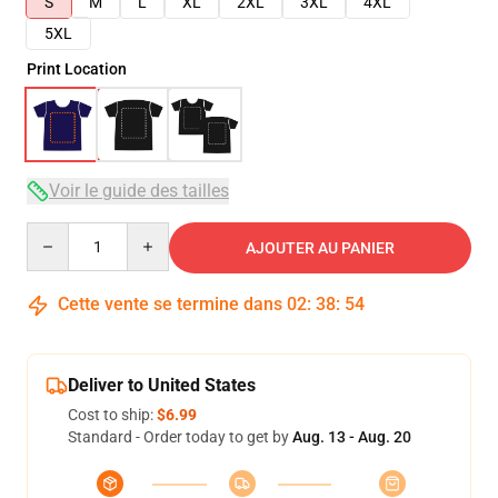
S
M
L
XL
2XL
3XL
4XL
5XL
Print Location
Voir le guide des tailles
Quantity
AJOUTER AU PANIER
Cette vente se termine dans
02
:
38
:
54
Deliver to United States
Cost to ship:
$6.99
Standard - Order today to get by
Aug. 13 - Aug. 20