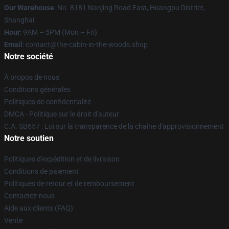
Our Warehouse
: No. 8181 Nanjing Road East, Huangpu District,
Shanghai
Hour
: 9AM – 5PM (Mon – Fri)
Email
: contact@the-cabin-in-the-woods.shop
Notre société
À propos de nous
Conditions générales
Politiques de confidentialité
DMCA - Politique sur le droit d'auteur
C.A. SB657 : Loi sur la transparence de la chaîne d'approvisionnement
Notre soutien
Politiques d'expédition et de livraison
Conditions de paiement
Politiques de retour et de remboursement
Contactez-nous
Aide aux clients (FAQ)
Vente