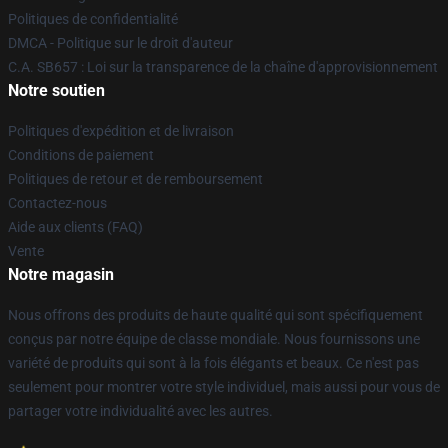
Politiques de confidentialité
DMCA - Politique sur le droit d'auteur
C.A. SB657 : Loi sur la transparence de la chaîne d'approvisionnement
Notre soutien
Politiques d'expédition et de livraison
Conditions de paiement
Politiques de retour et de remboursement
Contactez-nous
Aide aux clients (FAQ)
Vente
Notre magasin
Nous offrons des produits de haute qualité qui sont spécifiquement
conçus par notre équipe de classe mondiale. Nous fournissons une
variété de produits qui sont à la fois élégants et beaux. Ce n'est pas
seulement pour montrer votre style individuel, mais aussi pour vous de
partager votre individualité avec les autres.