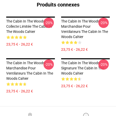
Produits connexes
The Cabin In The Woods
The Cabin In The Woods
-20%
-20%
Collecte Limitée The Cabin In
Marchandise Pour
The Woods Cahier
Ventilateurs The Cabin In The
Woods Cahier
23,75 € - 26,22 €
23,75 € - 26,22 €
The Cabin In The Woods
The Cabin In The Woods
-20%
-20%
Marchandise Pour
Signature The Cabin In The
Ventilateurs The Cabin In The
Woods Cahier
Woods Cahier
23,75 € - 26,22 €
23,75 € - 26,22 €
Footer