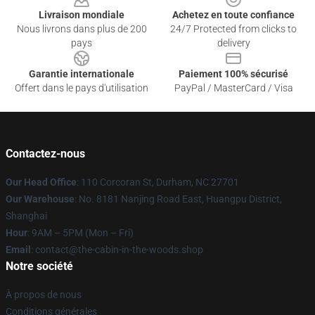
Livraison mondiale
Achetez en toute confiance
Nous livrons dans plus de 200
24/7 Protected from clicks to
pays
delivery
Garantie internationale
Paiement 100% sécurisé
Offert dans le pays d'utilisation
PayPal / MasterCard / Visa
Contactez-nous
Our Head Office
: 110 Corcoran St, Durham, NC 27701
Our Warehouse
: No. 8181 Nanjing Road East, Huangpu District,
Shanghai
Hour
: 9AM – 5PM (Mon – Fri)
Email
: contact@the-cabin-in-the-woods.shop
Notre société
À propos de nous
Conditions générales