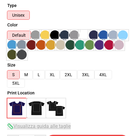
Type
Unisex
Color
Default
Size
S
M
L
XL
2XL
3XL
4XL
5XL
Print Location
Visualizza guida alle taglie