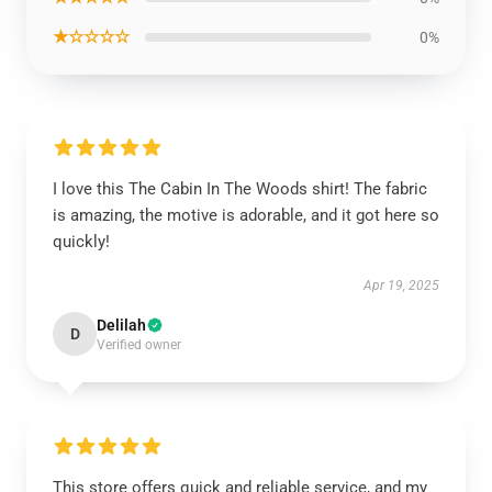
★☆☆☆☆
0%
I love this The Cabin In The Woods shirt! The fabric
is amazing, the motive is adorable, and it got here so
quickly!
Apr 19, 2025
Delilah
D
Verified owner
This store offers quick and reliable service, and my