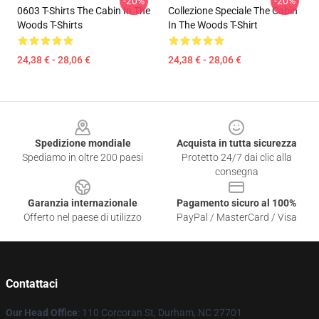
-20%
-20%
0603 T-Shirts The Cabin In The
Collezione Speciale The Cabin
Woods T-Shirts
In The Woods T-Shirt
24,38 € - 28,06 €
24,38 € - 28,06 €
Footer
Spedizione mondiale
Acquista in tutta sicurezza
Spediamo in oltre 200 paesi
Protetto 24/7 dai clic alla
consegna
Garanzia internazionale
Pagamento sicuro al 100%
Offerto nel paese di utilizzo
PayPal / MasterCard / Visa
Contattaci
Our Head Office
: 110 Corcoran St, Durham, NC 27701