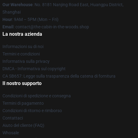
Our Warehouse
: No. 8181 Nanjing Road East, Huangpu District,
Shanghai
Hour
: 9AM – 5PM (Mon – Fri)
Email
: contact@the-cabin-in-the-woods.shop
La nostra azienda
Informazioni su di noi
Termini e condizioni
Informativa sulla privacy
DMCA - Informativa sul copyright
CA SB657: Legge sulla trasparenza della catena di fornitura
Il nostro supporto
Condizioni di spedizione e consegna
Termini di pagamento
Condizioni di ritorno e rimborso
Contattaci
Aiuto del cliente (FAQ)
Whosale