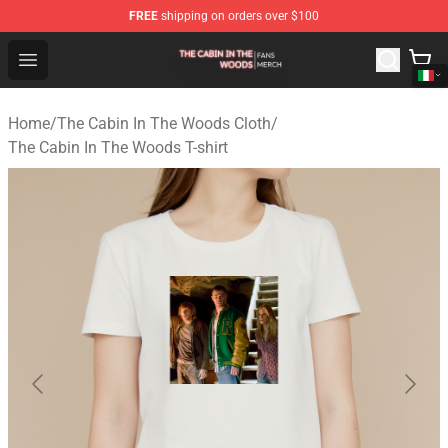
FREE
shipping on orders over $100
The Cabin In The Woods Shop - Official The Cabin In T
Open menu
Home
/
The Cabin In The Woods Cloth
/
The Cabin In The Woods T-shirt