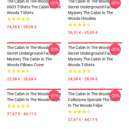
The Cabin In The Woods LA
The Cabin In The Woods -
-20%
-20%
0603 T-Shirts The Cabin In The
Secret Underground Facility
Woods T-Shirts
Mystery The Cabin In The
Woods Hoodies
24,38 € - 28,06 €
39,51 € - 45,95 €
The Cabin In The Woods -
The Cabin In The Woods -
-20%
-20%
Secret Underground Facility
Secret Underground Facility
Mystery The Cabin In The
Mystery The Cabin In The
Woods Pillows Cover
Woods T-Shirts
22,08 € - 26,68 €
24,38 € - 28,06 €
The Cabin In The Woods Firma
The Cabin In The Woods
-20%
-20%
The Cabin In The Woods Felpe
Collezione Speciale The Cabin
In The Woods Felpe
37,67 € - 44,11 €
37,67 € - 44,11 €