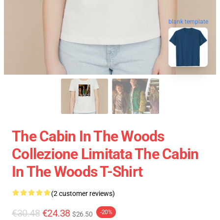
blank template
The Cabin In The Woods
Collezione Limitata The Cabin
In The Woods T-Shirt
(2 customer reviews)
€30.48
€24.38
-20%
$26.50