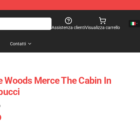
Assistenza clienti
Visualizza carrello
Contatti
e Woods Merce The Cabin In
pucci
)