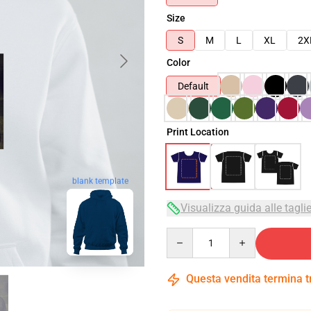
Size
S
M
L
XL
2X
Color
Default
Print Location
blank template
Visualizza guida alle tagli
Quantity
Questa vendita termina 