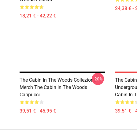
24,38 € - 
18,21 € - 42,22 €
-20%
The Cabin In The Woods Collezione
The Cabin
Merch The Cabin In The Woods
Undergrou
Cappucci
Cabin In 
39,51 € - 45,95 €
39,51 € - 
Footer