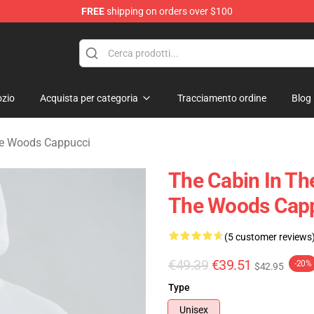
FREE
shipping on orders over $100
 The Woods Merchandise Store
zio
Acquista per categoria
Tracciamento ordine
Blog
he Woods Cappucci
The Cabin In Th
The Woods Cap
(5 customer reviews
€49.39
€39.51
-20%
$42.95
Type
Unisex