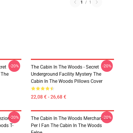
1
/
1
-20%
-20%
ret
The Cabin In The Woods - Secret
 The
Underground Facility Mystery The
Cabin In The Woods Pillows Cover
22,08 € - 26,68 €
-20%
-20%
ezione
The Cabin In The Woods Merchandise
oods T-
Per I Fan The Cabin In The Woods
Felpe