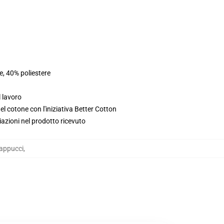
e, 40% poliestere
l lavoro
l cotone con l'iniziativa Better Cotton
iazioni nel prodotto ricevuto
appucci
,