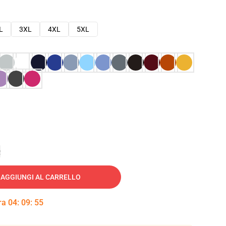
L
3XL
4XL
5XL
e
AGGIUNGI AL CARRELLO
tra
04
:
09
:
54