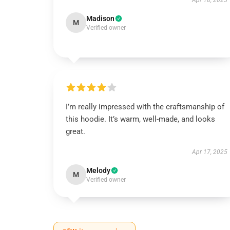
Apr 18, 2025
Madison
M
Verified owner
I’m really impressed with the craftsmanship of
this hoodie. It’s warm, well-made, and looks
great.
Apr 17, 2025
Melody
M
Verified owner