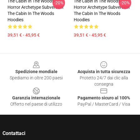
The Cabin In The Woods -
The Cabin In The Woods -
-20%
-20%
Horror Archetype Subversion
Horror Archetype Subversion
The Cabin In The Woods
The Cabin In The Woods
Hoodies
Hoodies
39,51 € - 45,95 €
39,51 € - 45,95 €
Footer
Spedizione mondiale
Acquista in tutta sicurezza
Spediamo in oltre 200 paesi
Protetto 24/7 dai clic alla
consegna
Garanzia internazionale
Pagamento sicuro al 100%
Offerto nel paese di utilizzo
PayPal / MasterCard / Visa
Contattaci