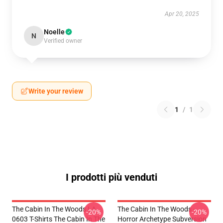
Apr 20, 2025
Noelle
N
Verified owner
Write your review
1
/
1
I prodotti più venduti
The Cabin In The Woods LA
The Cabin In The Woods -
-20%
-20%
0603 T-Shirts The Cabin In The
Horror Archetype Subversion