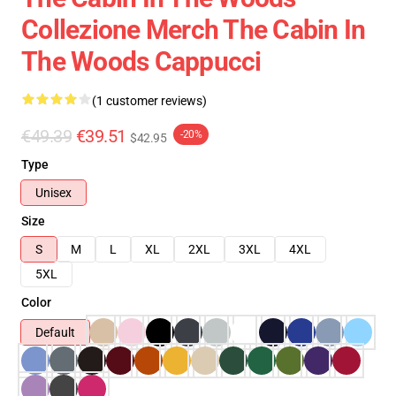
Collezione Merch The Cabin In
The Woods Cappucci
(1 customer reviews)
€49.39
€39.51
-20%
$42.95
Type
Unisex
Size
S
M
L
XL
2XL
3XL
4XL
5XL
Color
Default