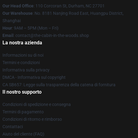
Our Head Office
: 110 Corcoran St, Durham, NC 27701
Our Warehouse
: No. 8181 Nanjing Road East, Huangpu District,
Shanghai
Hour
: 9AM – 5PM (Mon – Fri)
Email
: contact@the-cabin-in-the-woods.shop
La nostra azienda
Informazioni su di noi
Termini e condizioni
Informativa sulla privacy
DMCA - Informativa sul copyright
CA SB657: Legge sulla trasparenza della catena di fornitura
Il nostro supporto
Condizioni di spedizione e consegna
Termini di pagamento
Condizioni di ritorno e rimborso
Contattaci
Aiuto del cliente (FAQ)