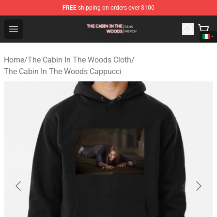
FREE
shipping on orders over $100
The Cabin In The Woods Shop - Official The Cabin In T
Open menu
Home
/
The Cabin In The Woods Cloth
/
The Cabin In The Woods Cappucci