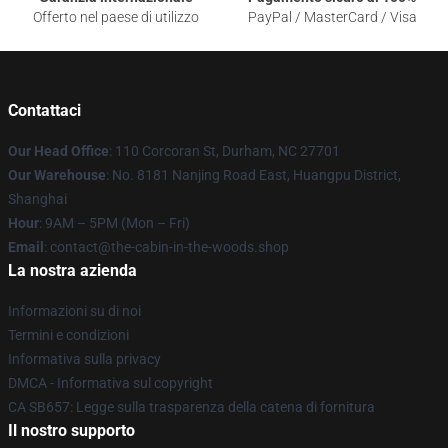
Offerto nel paese di utilizzo
PayPal / MasterCard / Visa
Contattaci
Our Head Office
: 110 Corcoran St, Durham, NC 27701
Our Warehouse
: No. 8181 Nanjing Road East, Huangpu District,
Shanghai
Hour
: 9AM – 5PM (Mon – Fri)
Email
: contact@the-cabin-in-the-woods.shop
La nostra azienda
Informazioni su di noi
Termini e condizioni
Informativa sulla privacy
DMCA - Informativa sul copyright
CA SB657: Legge sulla trasparenza della catena di fornitura
Il nostro supporto