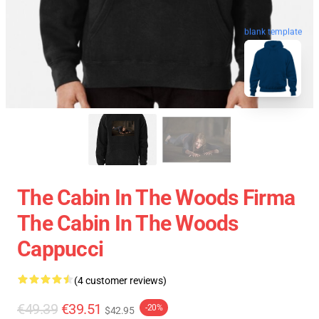
blank template
The Cabin In The Woods Firma
The Cabin In The Woods
Cappucci
(4 customer reviews)
€49.39
€39.51
-20%
$42.95