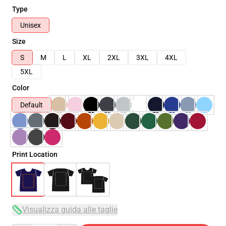
Type
Unisex
Size
S
M
L
XL
2XL
3XL
4XL
5XL
Color
Default
Print Location
Visualizza guida alle taglie