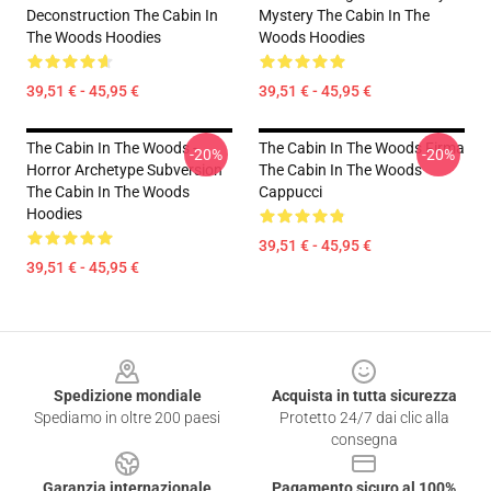
Deconstruction The Cabin In
Mystery The Cabin In The
The Woods Hoodies
Woods Hoodies
39,51 € - 45,95 €
39,51 € - 45,95 €
The Cabin In The Woods -
The Cabin In The Woods Firma
-20%
-20%
Horror Archetype Subversion
The Cabin In The Woods
The Cabin In The Woods
Cappucci
Hoodies
39,51 € - 45,95 €
39,51 € - 45,95 €
Footer
Spedizione mondiale
Acquista in tutta sicurezza
Spediamo in oltre 200 paesi
Protetto 24/7 dai clic alla
consegna
Garanzia internazionale
Pagamento sicuro al 100%