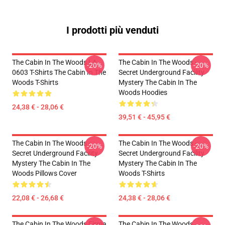
I prodotti più venduti
The Cabin In The Woods LA
The Cabin In The Woods -
-20%
-20%
0603 T-Shirts The Cabin In The
Secret Underground Facility
Woods T-Shirts
Mystery The Cabin In The
Woods Hoodies
24,38 € - 28,06 €
39,51 € - 45,95 €
The Cabin In The Woods -
The Cabin In The Woods -
-20%
-20%
Secret Underground Facility
Secret Underground Facility
Mystery The Cabin In The
Mystery The Cabin In The
Woods Pillows Cover
Woods T-Shirts
22,08 € - 26,68 €
24,38 € - 28,06 €
The Cabin In The Woods Firma
The Cabin In The Woods