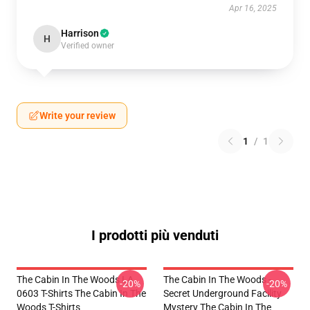
Apr 16, 2025
Harrison
H
Verified owner
Write your review
1
/
1
I prodotti più venduti
The Cabin In The Woods LA
The Cabin In The Woods -
-20%
-20%
0603 T-Shirts The Cabin In The
Secret Underground Facility
Woods T-Shirts
Mystery The Cabin In The