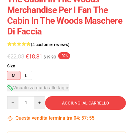
Merchandise Per I Fan The
Cabin In The Woods Maschere
Di Faccia
(4 customer reviews)
€22.88
€18.31
-20%
$19.90
Size
M
L
Visualizza guida alle taglie
Quantity
AGGIUNGI AL CARRELLO
Questa vendita termina tra
04
:
57
:
54