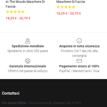
In The Woods Maschere Di
Maschere Di Faccia
Faccia
18,29 € - 20,70 €
18,29 € - 20,70 €
Footer
Spedizione mondiale
Acquista in tutta sicurezza
Spediamo in oltre 200 paesi
Protetto 24/7 dai clic alla
consegna
Garanzia internazionale
Pagamento sicuro al 100%
Offerto nel paese di utilizzo
PayPal / MasterCard / Visa
Contattaci
Our Head Office
: 110 Corcoran St, Durham, NC 27701