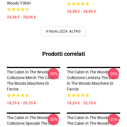
Woods T-Shirt
24,38 € - 28,06 €
24,38 € - 28,06 €
VISUALIZZA ALTRO
Prodotti correlati
The Cabin In The Woods
The Cabin In The Woods
-20%
-20%
Collezione Merch The Cabin In
Collezione Limitata The Cabin
The Woods Maschere Di
In The Woods Maschere Di
Faccia
Faccia
18,29 € - 20,70 €
18,29 € - 20,70 €
The Cabin In The Woods
The Cabin In The Woods Firma
-20%
-20%
Collezione Speciale The Cabin
The Cabin In The Woods