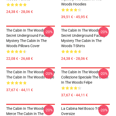
Woods Hoodies
24,38 € - 28,06 €
39,51 € - 45,95 €
The Cabin In The Woods -
The Cabin In The Woods -
-20%
-20%
Secret Underground Facility
Secret Underground Facility
Mystery The Cabin In The
Mystery The Cabin In The
Woods Pillows Cover
Woods T-Shirts
22,08 € - 26,68 €
24,38 € - 28,06 €
The Cabin In The Woods Firma
The Cabin In The Woods
-20%
-20%
The Cabin In The Woods Felpe
Collezione Speciale The Cabin
In The Woods Felpe
37,67 € - 44,11 €
37,67 € - 44,11 €
The Cabin In The Woods
La Cabina Nel Bosco T-Shirt
-20%
-20%
Merce The Cabin In The
Oversize