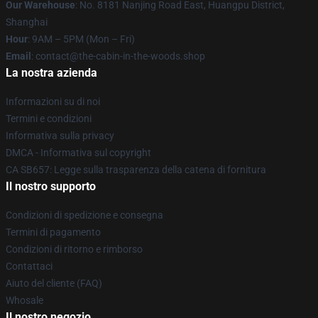
Our Warehouse
: No. 8181 Nanjing Road East, Huangpu District,
Shanghai
Hour
: 9AM – 5PM (Mon – Fri)
Email
: contact@the-cabin-in-the-woods.shop
La nostra azienda
Informazioni su di noi
Termini e condizioni
Informativa sulla privacy
DMCA - Informativa sul copyright
CA SB657: Legge sulla trasparenza della catena di fornitura
Il nostro supporto
Condizioni di spedizione e consegna
Termini di pagamento
Condizioni di ritorno e rimborso
Contattaci
Aiuto del cliente (FAQ)
Whosale
Il nostro negozio