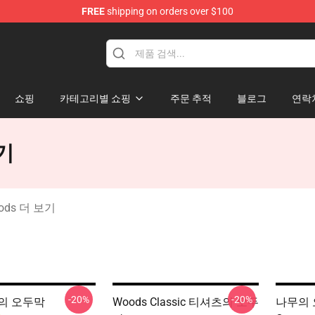
FREE
shipping on orders over $100
 The Woods Merchandise Store
쇼핑
카테고리별 쇼핑
주문 추적
블로그
연락
보기
Woods 더 보기
-20%
-20%
의 오두막
Woods Classic 티셔츠의 오두
나무의 오