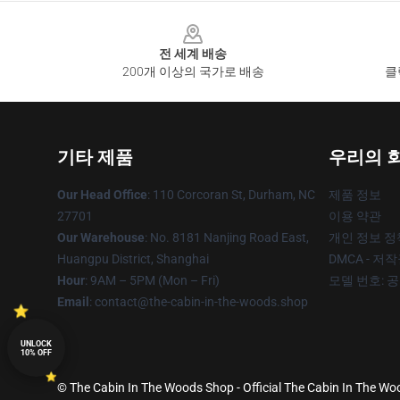
Footer
전 세계 배송
200개 이상의 국가로 배송
클
기타 제품
우리의 
Our Head Office
: 110 Corcoran St, Durham, NC
제품 정보
27701
이용 약관
Our Warehouse
: No. 8181 Nanjing Road East,
개인 정보 정
Huangpu District, Shanghai
DMCA - 저
Hour
: 9AM – 5PM (Mon – Fri)
모델 번호: 
Email
: contact@the-cabin-in-the-woods.shop
UNLOCK
10% OFF
© The Cabin In The Woods Shop - Official The Cabin In The Wo