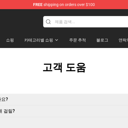
FREE
shipping on orders over $100
 The Woods Merchandise Store
쇼핑
카테고리별 쇼핑
주문 추적
블로그
연락
고객 도움
까요?
해 걸릴?