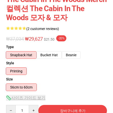
컬렉션 The Cabin In The
Woods 모자 & 모자
(2 customer reviews)
₩37,034
₩29,627
-20%
$21.50
Type
Snapback Hat
Bucket Hat
Beanie
Style
Printing
Size
56cm to 60cm
사이즈 가이드 보기
Quantity
장바구니에 추가