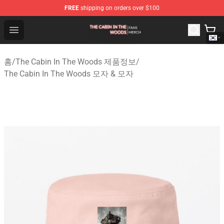
FREE
shipping on orders over $100
The Cabin In The Woods Shop - Official The Cabin In T
Open menu
홈
/
The Cabin In The Woods 제품정보
/
The Cabin In The Woods 모자 & 모자