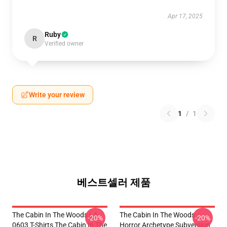
Apr 17, 2025
Ruby
R
Verified owner
Write your review
1
/
1
베스트셀러 제품
The Cabin In The Woods LA
The Cabin In The Woods -
-20%
-20%
0603 T-Shirts The Cabin In The
Horror Archetype Subversion