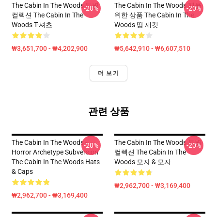
The Cabin In The Woods 특별
The Cabin In The Woods 팬을
-20%
-20%
컬렉션 The Cabin In The
위한 상품 The Cabin In The
Woods T-셔츠
Woods 땀 재킷
₩3,651,700 - ₩4,202,900
₩5,642,910 - ₩6,607,510
더 보기
관련 상품
The Cabin In The Woods -
The Cabin In The Woods 특별
-20%
-20%
Horror Archetype Subversion
컬렉션 The Cabin In The
The Cabin In The Woods Hats
Woods 모자 & 모자
& Caps
₩2,962,700 - ₩3,169,400
₩2,962,700 - ₩3,169,400