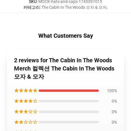
SKU
:
MOCK-hats-and-caps-1745397015
카테고리
:
The Cabin In The Woods 모자 & 모자
,
What Customers Say
2 reviews for The Cabin In The Woods
Merch 컬렉션 The Cabin In The Woods
모자 & 모자
★★★★★
100%
★★★★☆
0%
★★★☆☆
0%
★★☆☆☆
0%