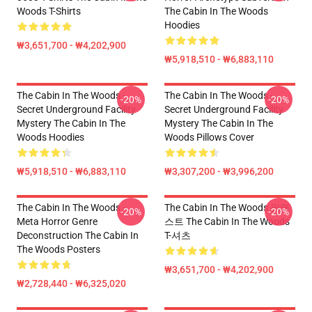
Woods T-Shirts
The Cabin In The Woods
Hoodies
₩3,651,700 - ₩4,202,900
₩5,918,510 - ₩6,883,110
The Cabin In The Woods -
The Cabin In The Woods -
-20%
-20%
Secret Underground Facility
Secret Underground Facility
Mystery The Cabin In The
Mystery The Cabin In The
Woods Hoodies
Woods Pillows Cover
₩5,918,510 - ₩6,883,110
₩3,307,200 - ₩3,996,200
The Cabin In The Woods -
The Cabin In The Woods 팟캐
-20%
-20%
Meta Horror Genre
스트 The Cabin In The Woods
Deconstruction The Cabin In
T-셔츠
The Woods Posters
₩3,651,700 - ₩4,202,900
₩2,728,440 - ₩6,325,020