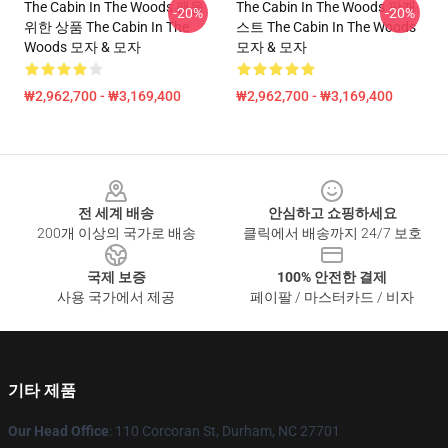
The Cabin In The Woods 팬을
The Cabin In The Woods 팟캐
-20%
-20%
위한 상품 The Cabin In The
스트 The Cabin In The Woods
Woods 모자 & 모자
모자 & 모자
₩2,962,700 - ₩3,169,400
₩2,962,700 - ₩3,169,400
Footer
전 세계 배송
안심하고 쇼핑하세요
200개 이상의 국가로 배송
클릭에서 배송까지 24/7 보호
국제 보증
100% 안전한 결제
사용 국가에서 제공
페이팔 / 마스터카드 / 비자
기타 제품
Our Head Office
: 110 Corcoran St, Durham, NC 27701