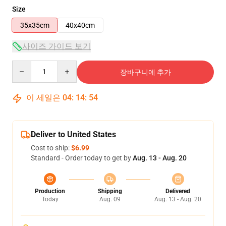
Size
35x35cm
40x40cm
사이즈 가이드 보기
Quantity
장바구니에 추가
이 세일은
04
:
14
:
54
Deliver to United States
Cost to ship:
$6.99
Standard - Order today to get by
Aug. 13 - Aug. 20
Production
Shipping
Delivered
Today
Aug. 09
Aug. 13 - Aug. 20