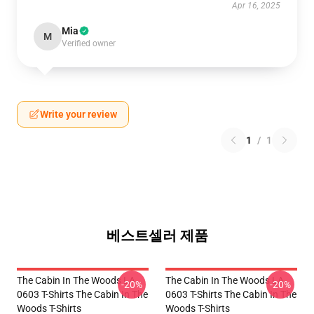
Apr 16, 2025
Mia
M
Verified owner
Write your review
1
/
1
베스트셀러 제품
The Cabin In The Woods LA
The Cabin In The Woods LA
-20%
-20%
0603 T-Shirts The Cabin In The
0603 T-Shirts The Cabin In The
Woods T-Shirts
Woods T-Shirts