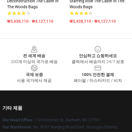
Deconstruction The Cabin In
Starring Role The Cabin In The
The Woods Bags
Woods Bags
₩3,438,110 - ₩4,127,110
₩3,438,110 - ₩4,127,110
Footer
전 세계 배송
안심하고 쇼핑하세요
200개 이상의 국가로 배송
클릭에서 배송까지 24/7 보호
국제 보증
100% 안전한 결제
사용 국가에서 제공
페이팔 / 마스터카드 / 비자
기타 제품
Our Head Office
: 110 Corcoran St, Durham, NC 27701
Our Warehouse
: No. 8181 Nanjing Road East, Huangpu District,