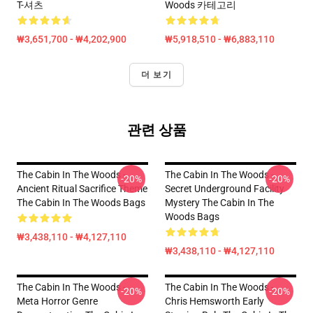
T-셔츠
Woods 카테고리
₩3,651,700 - ₩4,202,900
₩5,918,510 - ₩6,883,110
더 보기
관련 상품
The Cabin In The Woods -
The Cabin In The Woods -
-20%
-20%
Ancient Ritual Sacrifice Theme
Secret Underground Facility
The Cabin In The Woods Bags
Mystery The Cabin In The
Woods Bags
₩3,438,110 - ₩4,127,110
₩3,438,110 - ₩4,127,110
The Cabin In The Woods -
The Cabin In The Woods -
-20%
-20%
Meta Horror Genre
Chris Hemsworth Early