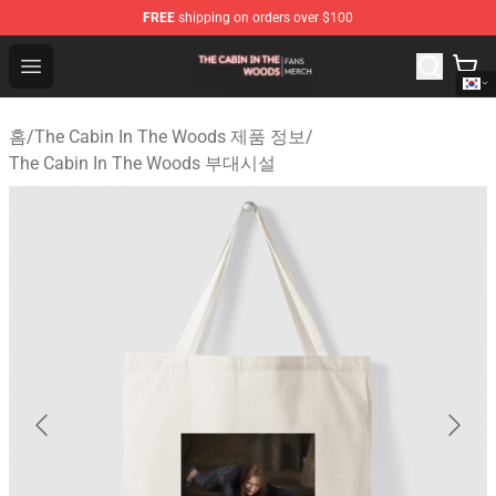
FREE
shipping on orders over $100
The Cabin In The Woods Shop - Official The Cabin In T
Open menu
홈
/
The Cabin In The Woods 제품 정보
/
The Cabin In The Woods 부대시설