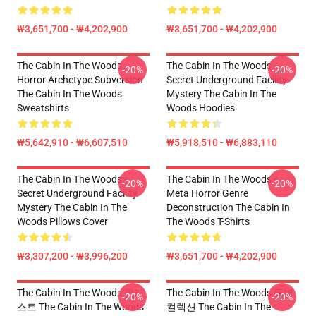
₩3,651,700 - ₩4,202,900
₩3,651,700 - ₩4,202,900
The Cabin In The Woods -
The Cabin In The Woods -
-20%
-20%
Horror Archetype Subversion
Secret Underground Facility
The Cabin In The Woods
Mystery The Cabin In The
Sweatshirts
Woods Hoodies
₩5,642,910 - ₩6,607,510
₩5,918,510 - ₩6,883,110
The Cabin In The Woods -
The Cabin In The Woods -
-20%
-20%
Secret Underground Facility
Meta Horror Genre
Mystery The Cabin In The
Deconstruction The Cabin In
Woods Pillows Cover
The Woods T-Shirts
₩3,307,200 - ₩3,996,200
₩3,651,700 - ₩4,202,900
The Cabin In The Woods 팟캐
The Cabin In The Woods 특별
-20%
-20%
스트 The Cabin In The Woods
컬렉션 The Cabin In The