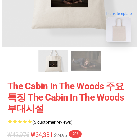
blank template
The Cabin In The Woods 주요
특징 The Cabin In The Woods
부대시설
(5 customer reviews)
₩42,976
₩34,381
-20%
$24.95