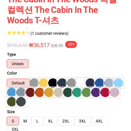
컬렉션 The Cabin In The
Woods T-셔츠
(1 customer reviews)
₩45,646
₩36,517
-20%
$26.50
Type
Unisex
Color
Default
Size
S
M
L
XL
2XL
3XL
4XL
5XL