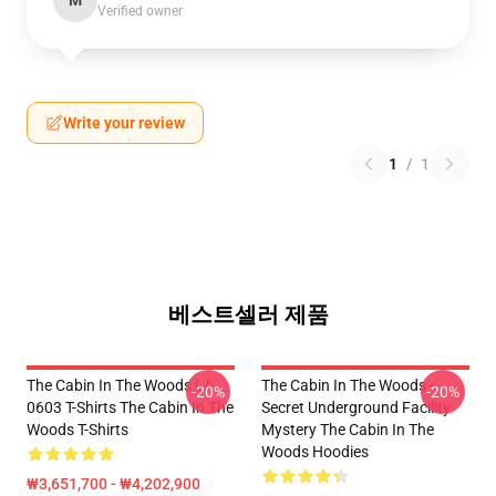
M
Verified owner
Write your review
1
/
1
베스트셀러 제품
The Cabin In The Woods LA
The Cabin In The Woods -
-20%
-20%
0603 T-Shirts The Cabin In The
Secret Underground Facility
Woods T-Shirts
Mystery The Cabin In The
Woods Hoodies
₩3,651,700 - ₩4,202,900