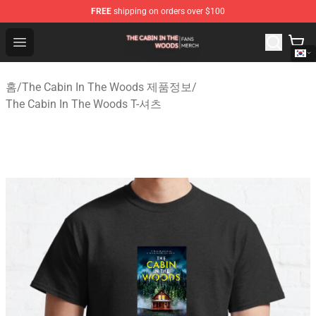
FREE
shipping on orders over $100
The Cabin In The Woods Shop - Official The Cabin In T
Open menu
홈
/
The Cabin In The Woods 제품정보
/
The Cabin In The Woods T-셔츠