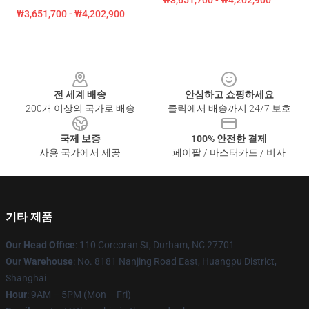
₩3,651,700 - ₩4,202,900
₩3,651,700 - ₩4,202,900
Footer
전 세계 배송
안심하고 쇼핑하세요
200개 이상의 국가로 배송
클릭에서 배송까지 24/7 보호
국제 보증
100% 안전한 결제
사용 국가에서 제공
페이팔 / 마스터카드 / 비자
기타 제품
Our Head Office
: 110 Corcoran St, Durham, NC 27701
Our Warehouse
: No. 8181 Nanjing Road East, Huangpu District,
Shanghai
Hour
: 9AM – 5PM (Mon – Fri)