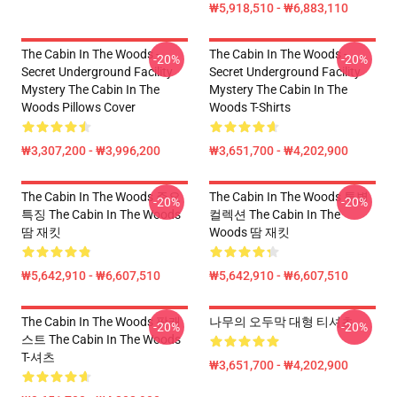
₩5,918,510 - ₩6,883,110
The Cabin In The Woods -
The Cabin In The Woods -
-20%
-20%
Secret Underground Facility
Secret Underground Facility
Mystery The Cabin In The
Mystery The Cabin In The
Woods Pillows Cover
Woods T-Shirts
₩3,307,200 - ₩3,996,200
₩3,651,700 - ₩4,202,900
The Cabin In The Woods 주요
The Cabin In The Woods 특별
-20%
-20%
특징 The Cabin In The Woods
컬렉션 The Cabin In The
땀 재킷
Woods 땀 재킷
₩5,642,910 - ₩6,607,510
₩5,642,910 - ₩6,607,510
The Cabin In The Woods 팟캐
나무의 오두막 대형 티셔츠
-20%
-20%
스트 The Cabin In The Woods
T-셔츠
₩3,651,700 - ₩4,202,900