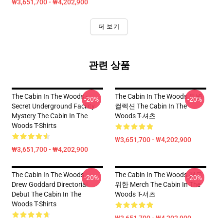
₩3,651,700 - ₩4,202,900
더 보기
관련 상품
The Cabin In The Woods -
The Cabin In The Woods 특별
-20%
-20%
Secret Underground Facility
컬렉션 The Cabin In The
Mystery The Cabin In The
Woods T-셔츠
Woods T-Shirts
₩3,651,700 - ₩4,202,900
₩3,651,700 - ₩4,202,900
The Cabin In The Woods -
The Cabin In The Woods 팬을
-20%
-20%
Drew Goddard Directorial
위한 Merch The Cabin In The
Debut The Cabin In The
Woods T-셔츠
Woods T-Shirts