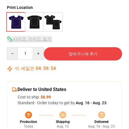
Print Location
사이즈 가이드 보기
Quantity
장바구니에 추가
이 세일은
04
:
59
:
54
Deliver to United States
Cost to ship:
$6.99
Standard - Order today to get by
Aug. 16 - Aug. 23
Production
Shipping
Delivered
Today
Aug. 12
Aug. 16 - Aug. 23