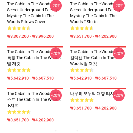
The Cabin In The Woods -
The Cabin In The Woods -
-20%
-20%
Secret Underground Facility
Secret Underground Facility
Mystery The Cabin In The
Mystery The Cabin In The
Woods Pillows Cover
Woods T-Shirts
₩3,307,200 - ₩3,996,200
₩3,651,700 - ₩4,202,900
The Cabin In The Woods 주요
The Cabin In The Woods 특별
-20%
-20%
특징 The Cabin In The Woods
컬렉션 The Cabin In The
땀 재킷
Woods 땀 재킷
₩5,642,910 - ₩6,607,510
₩5,642,910 - ₩6,607,510
The Cabin In The Woods 팟캐
나무의 오두막 대형 티셔츠
-20%
-20%
스트 The Cabin In The Woods
T-셔츠
₩3,651,700 - ₩4,202,900
₩3,651,700 - ₩4,202,900