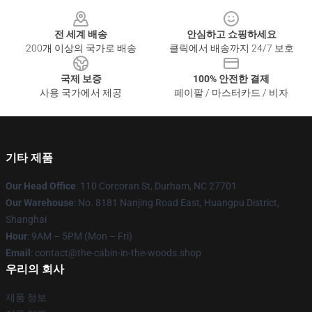
Footer
전 세계 배송
안심하고 쇼핑하세요
200개 이상의 국가로 배송
클릭에서 배송까지 24/7 보호
국제 보증
100% 안전한 결제
사용 국가에서 제공
페이팔 / 마스터카드 / 비자
기타 제품
Our Head Office
: 110 Corcoran St, Durham, NC 27701
Our Warehouse
: No. 8181 Nanjing Road East, Huangpu District,
Shanghai
Hour
: 9AM – 5PM (Mon – Fri)
Email
: contact@the-cabin-in-the-woods.shop
우리의 회사
제품 정보