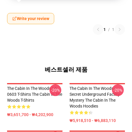
Write your review
1
/
1
베스트셀러 제품
The Cabin In The Woods LA
The Cabin In The Woods -
-20%
-20%
0603 T-Shirts The Cabin In The
Secret Underground Facility
Woods T-Shirts
Mystery The Cabin In The
Woods Hoodies
₩3,651,700 - ₩4,202,900
₩5,918,510 - ₩6,883,110